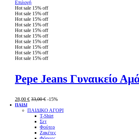
Επιλογή
Hot sale
15%
off
Hot sale
15%
off
Hot sale
15%
off
Hot sale
15%
off
Hot sale
15%
off
Hot sale
15%
off
Hot sale
15%
off
Hot sale
15%
off
Hot sale
15%
off
Hot sale
15%
off
Pepe Jeans Γυναικείο Αμ
28,00
€
33,00
€
-15%
ΠΑΙΔΙ
ΠΑΙΔΙΚΟ ΑΓΟΡΙ
T-Shirt
Σετ
Φούτερ
Ζακέτες
Φόρμες