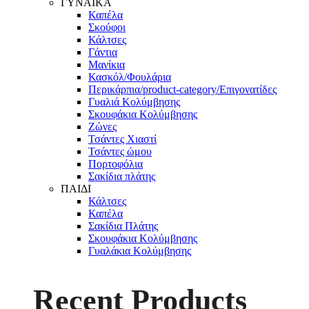
ΓΥΝΑΙΚΑ
Καπέλα
Σκούφοι
Κάλτσες
Γάντια
Μανίκια
Κασκόλ/Φουλάρια
Περικάρπια/product-category/Επιγονατίδες
Γυαλιά Κολύμβησης
Σκουφάκια Κολύμβησης
Ζώνες
Τσάντες Χιαστί
Τσάντες ώμου
Πορτοφόλια
Σακίδια πλάτης
ΠΑΙΔΙ
Κάλτσες
Καπέλα
Σακίδια Πλάτης
Σκουφάκια Κολύμβησης
Γυαλάκια Κολύμβησης
Recent Products