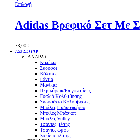
Επιλογή
Adidas Βρεφικό Σετ Με 
33,00
€
ΑΞΕΣΟΥΑΡ
ΑΝΔΡΑΣ
Καπέλα
Σκούφοι
Κάλτσες
Γάντια
Μανίκια
Περικάρπια/Επιγονατίδες
Γυαλιά Κολύμβησης
Σκουφάκια Κολύμβησης
Μπάλες Ποδοσφαίρου
Μπάλες Μπάσκετ
Μπάλες Volley
Τσάντες μέσης
Τσάντες ώμου
Σακίδια πλάτης