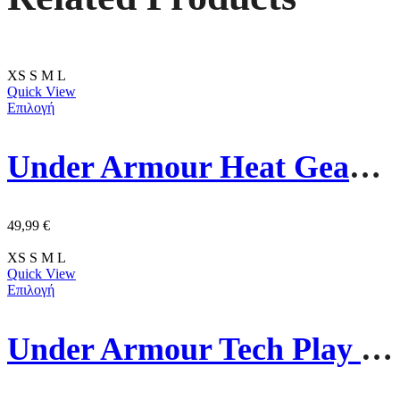
XS
S
M
L
Quick View
Επιλογή
Under Armour Heat Gear Running Γυναικείο Κολάν 1365336-001 Μαύρο
49,99
€
XS
S
M
L
Quick View
Επιλογή
Under Armour Tech Play Up 2in1 Γυναικείο Σορτς/Κολαν 1389895-001 Μαύρο