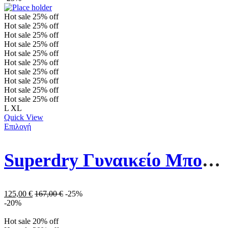
Hot sale
25%
off
Hot sale
25%
off
Hot sale
25%
off
Hot sale
25%
off
Hot sale
25%
off
Hot sale
25%
off
Hot sale
25%
off
Hot sale
25%
off
Hot sale
25%
off
Hot sale
25%
off
L
XL
Quick View
Επιλογή
Superdry Γυναικείο Μπουφάν Fuji Hooded Mid Length Puffer Coat W5011564A-9CK Καφέ
125,00
€
167,00
€
-25%
-20%
Hot sale
20%
off