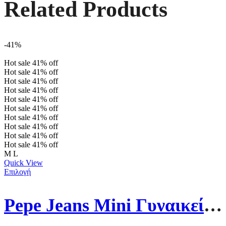
Related Products
-41%
Hot sale
41%
off
Hot sale
41%
off
Hot sale
41%
off
Hot sale
41%
off
Hot sale
41%
off
Hot sale
41%
off
Hot sale
41%
off
Hot sale
41%
off
Hot sale
41%
off
Hot sale
41%
off
M
L
Quick View
Επιλογή
Pepe Jeans Mini Γυναικείο Φόρεμα PL953389-999 Μαύρο