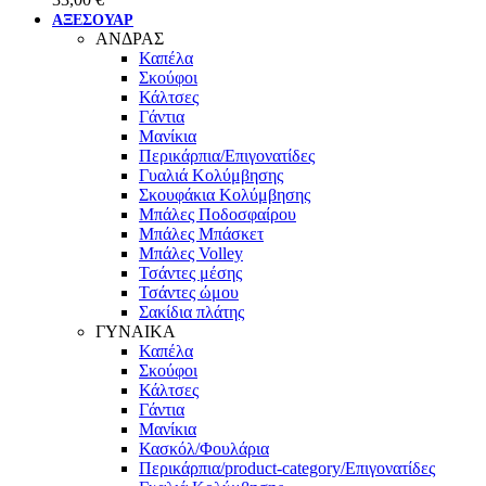
ΑΞΕΣΟΥΑΡ
ΑΝΔΡΑΣ
Καπέλα
Σκούφοι
Κάλτσες
Γάντια
Μανίκια
Περικάρπια/Επιγονατίδες
Γυαλιά Κολύμβησης
Σκουφάκια Κολύμβησης
Μπάλες Ποδοσφαίρου
Μπάλες Μπάσκετ
Μπάλες Volley
Τσάντες μέσης
Τσάντες ώμου
Σακίδια πλάτης
ΓΥΝΑΙΚΑ
Καπέλα
Σκούφοι
Κάλτσες
Γάντια
Μανίκια
Κασκόλ/Φουλάρια
Περικάρπια/product-category/Επιγονατίδες