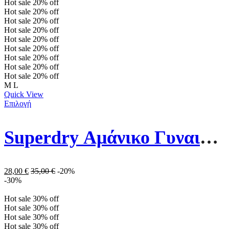
Hot sale
20%
off
Hot sale
20%
off
Hot sale
20%
off
Hot sale
20%
off
Hot sale
20%
off
Hot sale
20%
off
Hot sale
20%
off
Hot sale
20%
off
Hot sale
20%
off
M
L
Quick View
Επιλογή
Superdry Αμάνικο Γυναικείο Top W6011586A-39E Λευκό
28,00
€
35,00
€
-20%
-30%
Hot sale
30%
off
Hot sale
30%
off
Hot sale
30%
off
Hot sale
30%
off