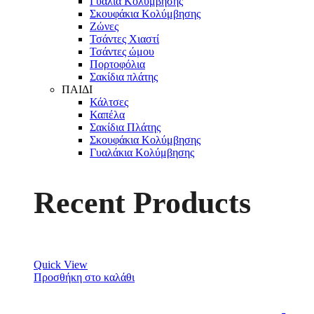
Γυαλιά Κολύμβησης
Σκουφάκια Κολύμβησης
Ζώνες
Τσάντες Χιαστί
Τσάντες ώμου
Πορτοφόλια
Σακίδια πλάτης
ΠΑΙΔΙ
Κάλτσες
Καπέλα
Σακίδια Πλάτης
Σκουφάκια Κολύμβησης
Γυαλάκια Κολύμβησης
Recent Products
Quick View
Προσθήκη στο καλάθι