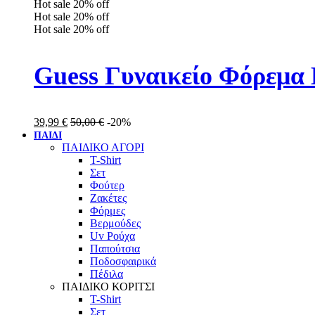
Hot sale
20%
off
Hot sale
20%
off
Hot sale
20%
off
Guess Γυναικείο Φόρεμα
39,99
€
50,00
€
-20%
ΠΑΙΔΙ
ΠΑΙΔΙΚΟ ΑΓΟΡΙ
T-Shirt
Σετ
Φούτερ
Ζακέτες
Φόρμες
Βερμούδες
Uv Ρούχα
Παπούτσια
Ποδοσφαιρικά
Πέδιλα
ΠΑΙΔΙΚΟ ΚΟΡΙΤΣΙ
T-Shirt
Σετ