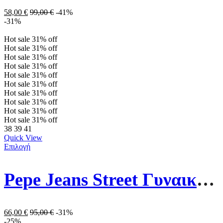
58,00
€
99,00
€
-41%
-31%
Hot sale
31%
off
Hot sale
31%
off
Hot sale
31%
off
Hot sale
31%
off
Hot sale
31%
off
Hot sale
31%
off
Hot sale
31%
off
Hot sale
31%
off
Hot sale
31%
off
Hot sale
31%
off
38
39
41
Quick View
Επιλογή
Pepe Jeans Street Γυναικεία Μποτάκια PLS31520-999 Μαύρα
66,00
€
95,00
€
-31%
-25%