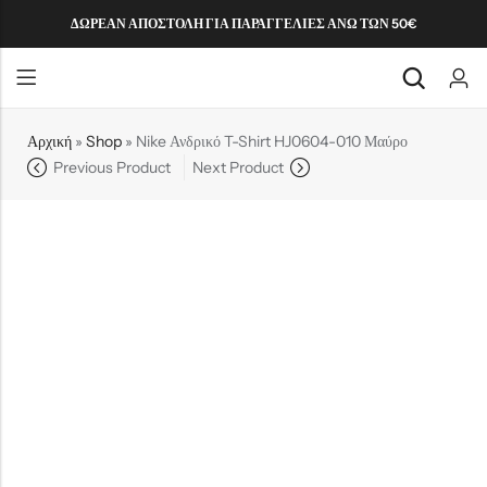
ΔΩΡΕΑΝ ΑΠΟΣΤΟΛΗ ΓΙΑ ΠΑΡΑΓΓΕΛΙΕΣ ΑΝΩ ΤΩΝ 50€
Αρχική
»
Shop
»
Nike Ανδρικό T-Shirt HJ0604-010 Μαύρο
Back
Back
Back
Back
Previous Product
Next Product
ΑΝΔΡΑΣ
ΠΑΙΔΙΚΟ
ΓΥΝΑΙΚΑ
ΠΑΙΔΙ
T-SHIRTS
T-SHIRTS
ΠΑΙΔΙΚΟ ΑΓΟΡΙ
ΦΟΡΜΕΣ
ΦΟΡΕΜΑΤΑ
ΒΡΕΦΙΚΟ ΑΓΟΡΙ
ΠΑΠΟΥΤΣΙΑ
ΠΑΠΟΥΤΣΙΑ
ΒΡΕΦΙΚΟ ΚΟΡΙΤΣΙ
NEW
ΚΟΡΙΤΣΙ
Καπέλα
Καπέλα
Κάλτσες
T-Shirt
Σετ
Σετ
ΜΠΛΟΥΖΕΣ
ΜΠΟΥΣΤΟ / ΑΘΛΗΤΙΚΑ ΣΟΥΤΙΕΝ
ΠΑΝΤΕΛΟΝΙΑ
ΟΛΟΣΩΜΕΣ ΦΟΡΜΕΣ
ΠΟΔΟΣΦΑΙΡΙΚΑ
ΣΑΓΙΟΝΑΡΕΣ / ΠΑΝΤΟΦΛΕΣ
T-Shirt
Σκούφοι
Σκούφοι
Καπέλα
Σετ
Παπούτσια
Παπούτσια
ΦΟΥΤΕΡ
ΜΠΛΟΥΖΕΣ
ΒΕΡΜΟΥΔΕΣ
ΠΑΝΤΕΛΟΝΙΑ
ΣΑΓΙΟΝΑΡΕΣ / ΠΑΝΤΟΦΛΕΣ
Σετ
Κάλτσες
Κάλτσες
Σακίδια Πλάτης
Φούτερ
Πέδιλα
Πέδιλα
ΖΑΚΕΤΕΣ
ΠΟΥΚΑΜΙΣΑ
ΚΟΛΑΝ
ΦΟΥΣΤΕΣ
Φούτερ
Γάντια
Γάντια
Σκουφάκια Κολύμβησης
Ζακέτες
ΠΟΥΚΑΜΙΣΑ
ΖΑΚΕΤΕΣ
ΜΑΓΙΟ
ΣΕΤ
Ζακέτες
Μανίκια
Μανίκια
Γυαλάκια Κολύμβησης
Φόρμες
ΜΠΟΥΦΑΝ
ΠΟΥΛΟΒΕΡ
ΚΟΛΑΝ
Φόρμες
Περικάρπια/Επιγονατίδες
Κασκόλ/Φουλάρια
Βερμούδες
POLO
ΦΟΥΤΕΡ
ΦΟΡΜΕΣ
Κολάν
Γυαλιά Κολύμβησης
Περικάρπια/product-category/Επιγονατίδες
Uv Ρούχα
ΠΑΝΩΦΟΡΙΑ
ΣΟΡΤΣ
Βερμούδες
Σκουφάκια Κολύμβησης
Γυαλιά Κολύμβησης