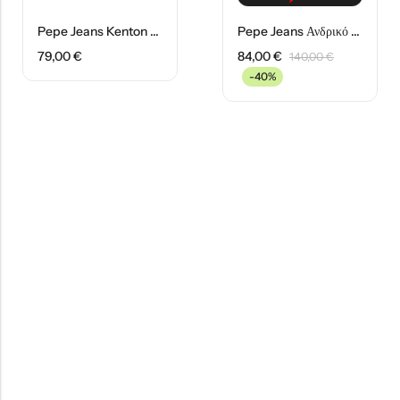
Pepe Jeans Kenton Ανδρικά Παπούτσια PMS30839-999 Μαύρα
Pepe Jeans Ανδρικό Μπουφάν Puffer PM402864-692 Πράσινο
79,00
€
84,00
€
140,00
€
-40%