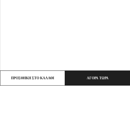
ΠΡΟΣΘΉΚΗ ΣΤΟ ΚΑΛΆΘΙ
ΑΓΟΡΆ ΤΏΡΑ
Email:
info@ht-clothes.gr
Phone:
25930 53530
Address:
ΛΙΜΕΝΑΣ ΘΑΣΟΣ, TK 64004