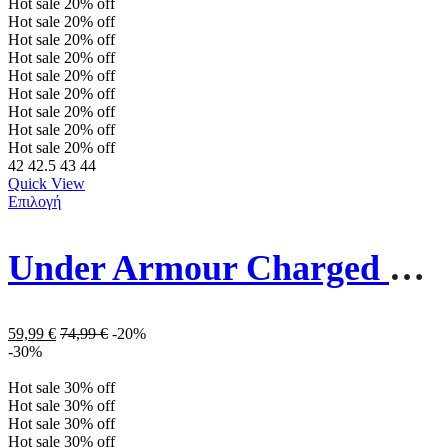
Hot sale
20%
off
Hot sale
20%
off
Hot sale
20%
off
Hot sale
20%
off
Hot sale
20%
off
Hot sale
20%
off
Hot sale
20%
off
Hot sale
20%
off
Hot sale
20%
off
42
42.5
43
44
Quick View
Επιλογή
Under Armour Charged Ανδρικά Παπούτσια Running 3026999-106 Λευκά
59,99
€
74,99
€
-20%
-30%
Hot sale
30%
off
Hot sale
30%
off
Hot sale
30%
off
Hot sale
30%
off