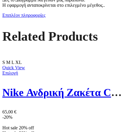
Η εφαρμογή ανταποκρίνεται στο επιλεγμένο μέγεθος..
Επιπλέον πληροφορίες
Related Products
S
M
L
XL
Quick View
Επιλογή
Nike Ανδρική Ζακέτα CW6887-063 Γκρι
65,00
€
-20%
Hot sale
20%
off