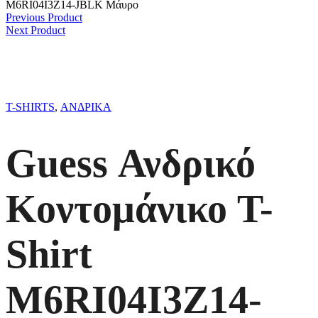
M6RI04I3Z14-JBLK Μάυρο
Previous Product
Next Product
T-SHIRTS
,
ΑΝΔΡΙΚΑ
Guess Ανδρικό
Κοντομάνικο T-
Shirt
M6RI04I3Z14-