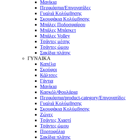
Μανίκια
Περικάρπια/Επιγονατίδες
Γυαλιά Κολύμβησης
Σκουφάκια Κολύμβησης
Μπάλες Ποδοσφαίρου
Μπάλες Μπάσκετ
Μπάλες Volley
Τσάντες μέσης
Τσάντες ώμου
Σακίδια πλάτης
ΓΥΝΑΙΚΑ
Καπέλα
Σκούφοι
Κάλτσες
Γάντια
Μανίκια
Κασκόλ/Φουλάρια
Περικάρπια/product-category/Επιγονατίδες
Γυαλιά Κολύμβησης
Σκουφάκια Κολύμβησης
Ζώνες
Τσάντες Χιαστί
Τσάντες ώμου
Πορτοφόλια
Σακίδια πλάτης