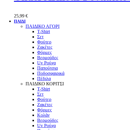
25,99
€
ΠΑΙΔΙ
ΠΑΙΔΙΚΟ ΑΓΟΡΙ
T-Shirt
Σετ
Φούτερ
Ζακέτες
Φόρμες
Βερμούδες
Uv Ρούχα
Παπούτσια
Ποδοσφαιρικά
Πέδιλα
ΠΑΙΔΙΚΟ ΚΟΡΙΤΣΙ
T-Shirt
Σετ
Φούτερ
Ζακέτες
Φόρμες
Κολάν
Βερμούδες
Uv Ρούχα