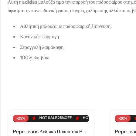
Αυτή η adidas μπλούζα τιμά την επιρροή του ποδοσφαίρου στη μόδ
ύφασμα την κάνει ιδανική για τις στιγμές χαλάρωσης αλλά και τις β
Αθλητική μπλούζα με ποδοσφαιρική έμπνευση.
Κανονική εφαρμογή
Στρογγυλή λαιμόκοψη
100% βαμβάκι
LE
25%
OFF
HOT SALE
HOT SALE
25%
OFF
26%
OFF
HOT SALE
HOT SALE
25%
OFF
26%
OFF
HOT SALE
HO
2
-25%
-26%
Pepe Jeans Ανδρικά Παπούτσια PMS30985-999 Μαύρα