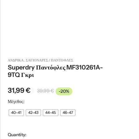
,
ΑΝΔΡΙΚΑ
ΣΑΓΙΟΝΑΡΕΣ / ΠΑΝΤΟΦΛΕΣ
Superdry Παντόφλες MF310261A-
9TQ Γκρι
31,99
€
39,99
€
-20%
Μέγεθος:
40-41
42-43
44-45
46-47
Quantity: