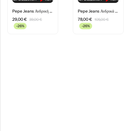
Pepe Jeans Ανδρική Mπλούζα PM508209-999 Μαύρη
Pepe Jeans Ανδρικά Παπούτσια PMS30987-999 Μαύρα
29,00
€
78,00
€
39,00
€
105,00
€
-26%
-26%