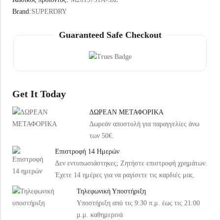
Under Armour Παιδικό Καπέλο 1376712-002 Μαύρο
Arena Παιδική Τσάντα Πλάτης Παραλίας 004339-120 Ροζ
Brand:
SUPERDRY
20,99
€
37,99
€
Guaranteed Safe Checkout
Get It Today
ΔΩΡΕΑΝ ΜΕΤΑΦΟΡΙΚΑ
Δωρεάν αποστολή για παραγγελίες άνω
των 50€.
Επιστροφή 14 Ημερών
Δεν εντυπωσιάστηκες; Ζητήστε επιστροφή χρημάτων.
Έχετε 14 ημέρες για να ραγίσετε τις καρδιές μας.
Τηλεφωνική Υποστήριξη
Υποστήριξη από τις 9:30 π.μ. έως τις 21:00
μ.μ. καθημερινά