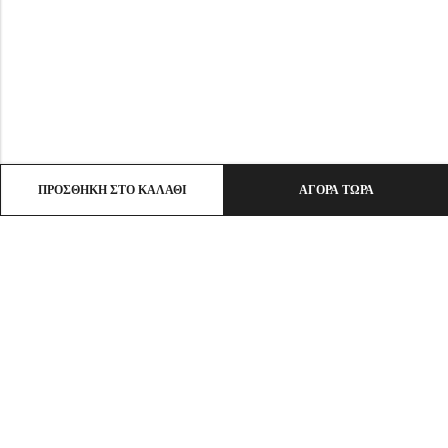
ΠΡΟΣΘΉΚΗ ΣΤΟ ΚΑΛΆΘΙ
ΑΓΟΡΆ ΤΏΡΑ
Email:
info@ht-clothes.gr
Phone:
25930 53530
Address:
ΛΙΜΕΝΑΣ ΘΑΣΟΣ, TK 64004
INFO
ΧΡΗΣΙΜΑ