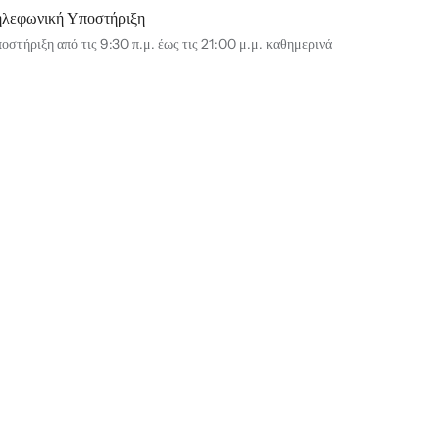
ηλεφωνική Υποστήριξη
οστήριξη από τις 9:30 π.μ. έως τις 21:00 μ.μ. καθημερινά