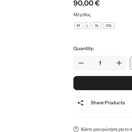
90,00
€
ης
Μέγεθος:
M
L
XL
2XL
Quantity:
Share Products
Κάντε μια ερώτηση για το 