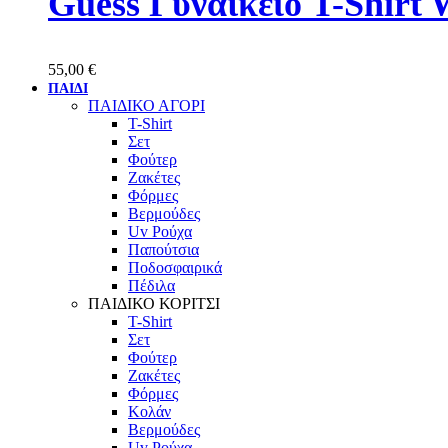
Guess Γυναικείο T-Shir
55,00
€
ΠΑΙΔΙ
ΠΑΙΔΙΚΟ ΑΓΟΡΙ
T-Shirt
Σετ
Φούτερ
Ζακέτες
Φόρμες
Βερμούδες
Uv Ρούχα
Παπούτσια
Ποδοσφαιρικά
Πέδιλα
ΠΑΙΔΙΚΟ ΚΟΡΙΤΣΙ
T-Shirt
Σετ
Φούτερ
Ζακέτες
Φόρμες
Κολάν
Βερμούδες
Uv Ρούχα