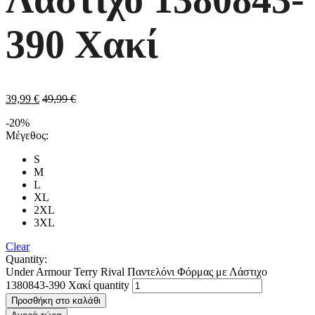
390 Χακί
39,99
€
49,99
€
-20%
Μέγεθος:
S
M
L
XL
2XL
3XL
Clear
Quantity:
Under Armour Terry Rival Παντελόνι Φόρμας με Λάστιχο
1380843-390 Χακί quantity
Προσθήκη στο καλάθι