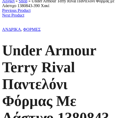
Αρχική
»
Shop
»
Under Armour Terry Rival Παντελόνι Φόρμας με
Λάστιχο 1380843-390 Χακί
Previous Product
Next Product
ΑΝΔΡΙΚΑ
,
ΦΟΡΜΕΣ
Under Armour
Terry Rival
Παντελόνι
Φόρμας Με
Λάστιχο 1380843-