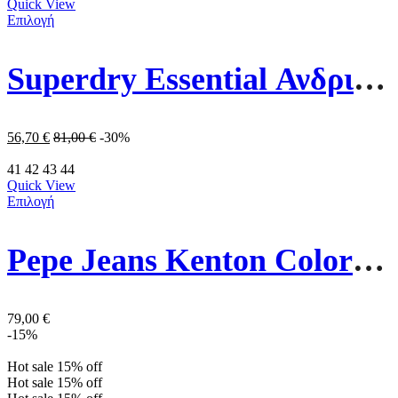
Quick View
Επιλογή
Superdry Essential Ανδρικό Πουλόβερ M2013112A-7PY Μπορντό
56,70
€
81,00
€
-30%
41
42
43
44
Quick View
Επιλογή
Pepe Jeans Kenton Colorus Ανδρικά Παπούτσια PMS30839-595 Navy Μπλε
79,00
€
-15%
Hot sale
15%
off
Hot sale
15%
off