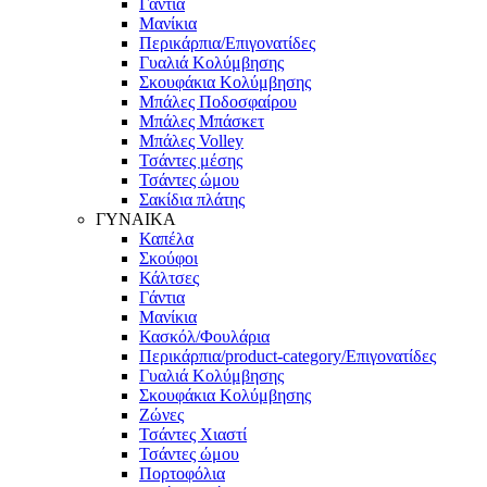
Γάντια
Μανίκια
Περικάρπια/Επιγονατίδες
Γυαλιά Κολύμβησης
Σκουφάκια Κολύμβησης
Μπάλες Ποδοσφαίρου
Μπάλες Μπάσκετ
Μπάλες Volley
Τσάντες μέσης
Τσάντες ώμου
Σακίδια πλάτης
ΓΥΝΑΙΚΑ
Καπέλα
Σκούφοι
Κάλτσες
Γάντια
Μανίκια
Κασκόλ/Φουλάρια
Περικάρπια/product-category/Επιγονατίδες
Γυαλιά Κολύμβησης
Σκουφάκια Κολύμβησης
Ζώνες
Τσάντες Χιαστί
Τσάντες ώμου
Πορτοφόλια