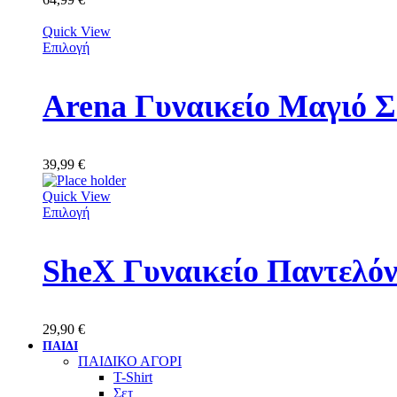
Quick View
Επιλογή
Arena Γυναικείο Μαγιό 
39,99
€
Quick View
Επιλογή
SheX Γυναικείο Παντελόνι
29,90
€
ΠΑΙΔΙ
ΠΑΙΔΙΚΟ ΑΓΟΡΙ
T-Shirt
Σετ