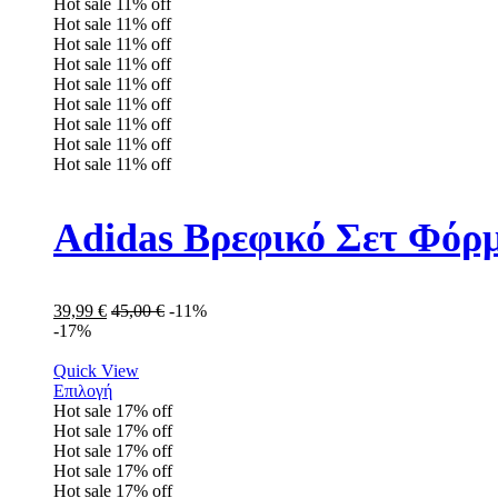
Hot sale
11%
off
Hot sale
11%
off
Hot sale
11%
off
Hot sale
11%
off
Hot sale
11%
off
Hot sale
11%
off
Hot sale
11%
off
Hot sale
11%
off
Hot sale
11%
off
Adidas Βρεφικό Σετ Φόρ
39,99
€
45,00
€
-11%
-17%
Quick View
Επιλογή
Hot sale
17%
off
Hot sale
17%
off
Hot sale
17%
off
Hot sale
17%
off
Hot sale
17%
off