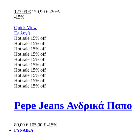
127,99
€
159,99
€
-20%
-15%
Quick View
Επιλογή
Hot sale
15%
off
Hot sale
15%
off
Hot sale
15%
off
Hot sale
15%
off
Hot sale
15%
off
Hot sale
15%
off
Hot sale
15%
off
Hot sale
15%
off
Hot sale
15%
off
Hot sale
15%
off
Pepe Jeans Ανδρικά Παπ
89,00
€
105,00
€
-15%
ΓΥΝΑΙΚΑ