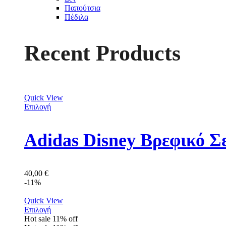
Παπούτσια
Πέδιλα
Recent Products
Quick View
Επιλογή
Adidas Disney Βρεφικό Σ
40,00
€
-11%
Quick View
Επιλογή
Hot sale
11%
off