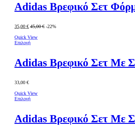
Adidas Βρεφικό Σετ Φόρμ
35,00
€
45,00
€
-22%
Quick View
Επιλογή
Adidas Βρεφικό Σετ Με Σ
33,00
€
Quick View
Επιλογή
Adidas Βρεφικό Σετ Με 