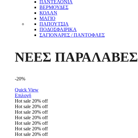
ΠΑΝΤΕΛΟΝΙΑ
ΒΕΡΜΟΥΔΕΣ
ΚΟΛΑΝ
ΜΑΓΙΟ
ΠΑΠΟΥΤΣΙΑ
ΠΟΔΟΣΦΑΙΡΙΚΑ
ΣΑΓΙΟΝΑΡΕΣ / ΠΑΝΤΟΦΛΕΣ
ΝΕΕΣ ΠΑΡΑΛΑΒΕΣ
-20%
Quick View
Επιλογή
Hot sale
20%
off
Hot sale
20%
off
Hot sale
20%
off
Hot sale
20%
off
Hot sale
20%
off
Hot sale
20%
off
Hot sale
20%
off