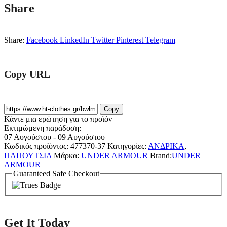
Share
Share:
Facebook
LinkedIn
Twitter
Pinterest
Telegram
Copy URL
Copy
Κάντε μια ερώτηση για το προϊόν
Εκτιμώμενη παράδοση:
07 Αυγούστου - 09 Αυγούστου
Κωδικός προϊόντος:
477370-37
Κατηγορίες:
ΑΝΔΡΙΚΑ
,
ΠΑΠΟΥΤΣΙΑ
Μάρκα:
UNDER ARMOUR
Brand:
UNDER
ARMOUR
Guaranteed Safe Checkout
Get It Today