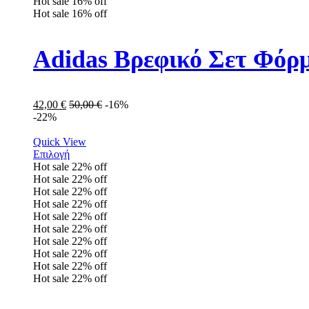
Hot sale
16%
off
Hot sale
16%
off
Adidas Βρεφικό Σετ Φόρμ
42,00
€
50,00
€
-16%
-22%
Quick View
Επιλογή
Hot sale
22%
off
Hot sale
22%
off
Hot sale
22%
off
Hot sale
22%
off
Hot sale
22%
off
Hot sale
22%
off
Hot sale
22%
off
Hot sale
22%
off
Hot sale
22%
off
Hot sale
22%
off