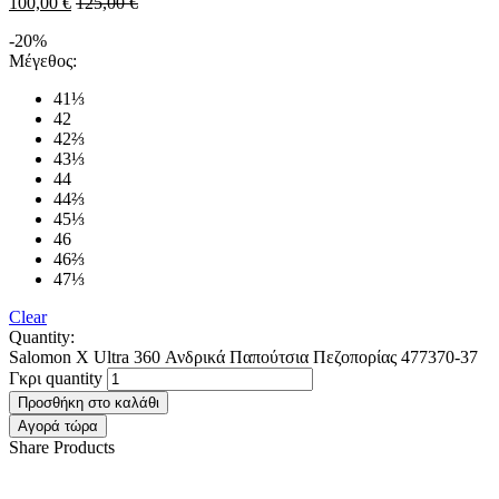
100,00
€
125,00
€
-20%
Μέγεθος:
41⅓
42
42⅔
43⅓
44
44⅔
45⅓
46
46⅔
47⅓
Clear
Quantity:
Salomon X Ultra 360 Ανδρικά Παπούτσια Πεζοπορίας 477370-37
Γκρι quantity
Προσθήκη στο καλάθι
Αγορά τώρα
Share Products