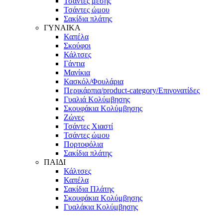
Τσάντες μέσης
Τσάντες ώμου
Σακίδια πλάτης
ΓΥΝΑΙΚΑ
Καπέλα
Σκούφοι
Κάλτσες
Γάντια
Μανίκια
Κασκόλ/Φουλάρια
Περικάρπια/product-category/Επιγονατίδες
Γυαλιά Κολύμβησης
Σκουφάκια Κολύμβησης
Ζώνες
Τσάντες Χιαστί
Τσάντες ώμου
Πορτοφόλια
Σακίδια πλάτης
ΠΑΙΔΙ
Κάλτσες
Καπέλα
Σακίδια Πλάτης
Σκουφάκια Κολύμβησης
Γυαλάκια Κολύμβησης