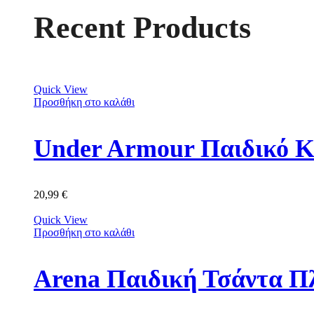
Recent Products
Quick View
Προσθήκη στο καλάθι
Under Armour Παιδικό Κ
20,99
€
Quick View
Προσθήκη στο καλάθι
Arena Παιδική Τσάντα Π