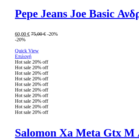
Pepe Jeans Joe Basic Α
60,00
€
75,00
€
-20%
-20%
Quick View
Επιλογή
Hot sale
20%
off
Hot sale
20%
off
Hot sale
20%
off
Hot sale
20%
off
Hot sale
20%
off
Hot sale
20%
off
Hot sale
20%
off
Hot sale
20%
off
Hot sale
20%
off
Hot sale
20%
off
Salomon Xa Meta Gtx M 