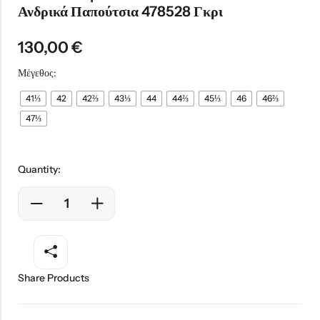
Ανδρικά Παπούτσια 478528 Γκρι
130,00
€
Μέγεθος:
41⅓
42
42⅔
43⅓
44
44⅔
45⅓
46
46⅔
47⅓
Quantity:
Share Products