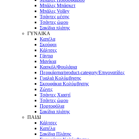
Μπάλες Μπάσκετ
Μπάλες Volley
Τσάντες μέσης
Τσάντες ώμου
Σακίδια πλάτης
ΓΥΝΑΙΚΑ
Καπέλα
Σκούφοι
Κάλτσες
Γάντια
Μανίκια
Κασκόλ/Φουλάρια
Περικάρπια/product-category/Επιγονατίδες
Γυαλιά Κολύμβησης
Σκουφάκια Κολύμβησης
Ζώνες
Τσάντες Χιαστί
Τσάντες ώμου
Πορτοφόλια
Σακίδια πλάτης
ΠΑΙΔΙ
Κάλτσες
Καπέλα
Σακίδια Πλάτης