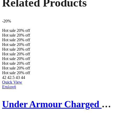
Related Products
-20%
Hot sale
20%
off
Hot sale
20%
off
Hot sale
20%
off
Hot sale
20%
off
Hot sale
20%
off
Hot sale
20%
off
Hot sale
20%
off
Hot sale
20%
off
Hot sale
20%
off
Hot sale
20%
off
42
42.5
43
44
Quick View
Επιλογή
Under Armour Charged Ανδρικά Παπούτσια Running 3026999-106 Λευκά