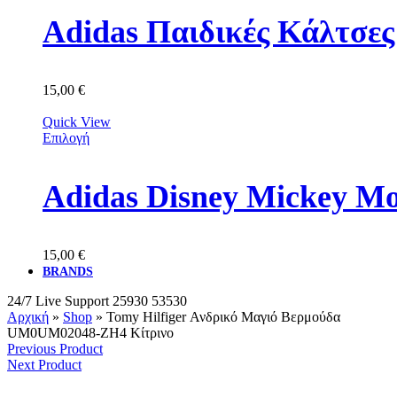
Adidas Παιδικές Κάλτσε
15,00
€
Quick View
Επιλογή
Adidas Disney Mickey M
15,00
€
BRANDS
24/7 Live Support
25930 53530
Αρχική
»
Shop
»
Tomy Hilfiger Ανδρικό Μαγιό Βερμούδα
UM0UM02048-ZH4 Κίτρινο
Previous Product
Next Product