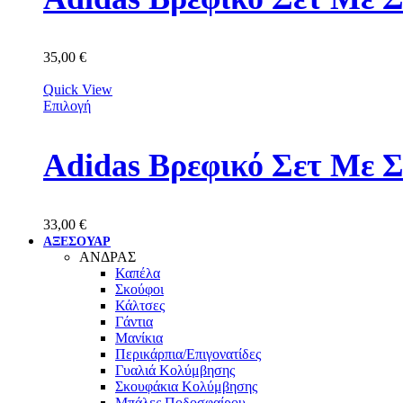
35,00
€
Quick View
Επιλογή
Adidas Βρεφικό Σετ Με 
33,00
€
ΑΞΕΣΟΥΑΡ
ΑΝΔΡΑΣ
Καπέλα
Σκούφοι
Κάλτσες
Γάντια
Μανίκια
Περικάρπια/Επιγονατίδες
Γυαλιά Κολύμβησης
Σκουφάκια Κολύμβησης
Μπάλες Ποδοσφαίρου