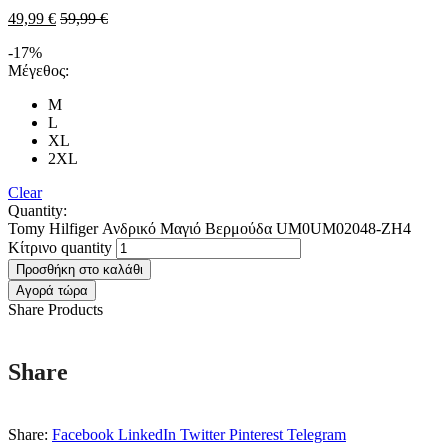
49,99
€
59,99
€
-17%
Μέγεθος:
M
L
XL
2XL
Clear
Quantity:
Tomy Hilfiger Ανδρικό Μαγιό Βερμούδα UM0UM02048-ZH4
Κίτρινο quantity
Προσθήκη στο καλάθι
Αγορά τώρα
Share Products
Share
Share:
Facebook
LinkedIn
Twitter
Pinterest
Telegram