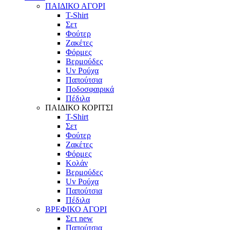
ΠΑΙΔΙΚΟ ΑΓΟΡΙ
T-Shirt
Σετ
Φούτερ
Ζακέτες
Φόρμες
Βερμούδες
Uv Ρούχα
Παπούτσια
Ποδοσφαιρικά
Πέδιλα
ΠΑΙΔΙΚΟ ΚΟΡΙΤΣΙ
T-Shirt
Σετ
Φούτερ
Ζακέτες
Φόρμες
Κολάν
Βερμούδες
Uv Ρούχα
Παπούτσια
Πέδιλα
ΒΡΕΦΙΚΟ ΑΓΟΡΙ
Σετ
new
Παπούτσια