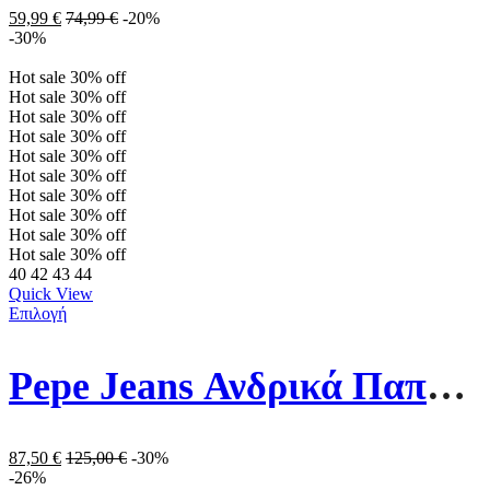
59,99
€
74,99
€
-20%
-30%
Hot sale
30%
off
Hot sale
30%
off
Hot sale
30%
off
Hot sale
30%
off
Hot sale
30%
off
Hot sale
30%
off
Hot sale
30%
off
Hot sale
30%
off
Hot sale
30%
off
Hot sale
30%
off
40
42
43
44
Quick View
Επιλογή
Pepe Jeans Ανδρικά Παπούτσια PMS30998-879 Καφέ
87,50
€
125,00
€
-30%
-26%