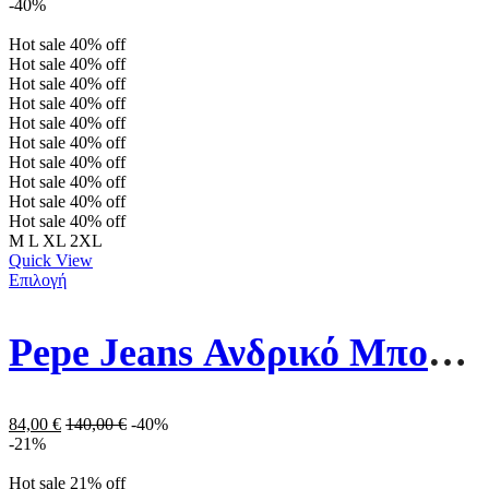
-40%
Hot sale
40%
off
Hot sale
40%
off
Hot sale
40%
off
Hot sale
40%
off
Hot sale
40%
off
Hot sale
40%
off
Hot sale
40%
off
Hot sale
40%
off
Hot sale
40%
off
Hot sale
40%
off
M
L
XL
2XL
Quick View
Επιλογή
Pepe Jeans Ανδρικό Μπουφάν Puffer PM402864-692 Πράσινο
84,00
€
140,00
€
-40%
-21%
Hot sale
21%
off