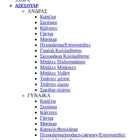
ΑΞΕΣΟΥΑΡ
ΑΝΔΡΑΣ
Καπέλα
Σκούφοι
Κάλτσες
Γάντια
Μανίκια
Περικάρπια/Επιγονατίδες
Γυαλιά Κολύμβησης
Σκουφάκια Κολύμβησης
Μπάλες Ποδοσφαίρου
Μπάλες Μπάσκετ
Μπάλες Volley
Τσάντες μέσης
Τσάντες ώμου
Σακίδια πλάτης
ΓΥΝΑΙΚΑ
Καπέλα
Σκούφοι
Κάλτσες
Γάντια
Μανίκια
Κασκόλ/Φουλάρια
Περικάρπια/product-category/Επιγονατίδες