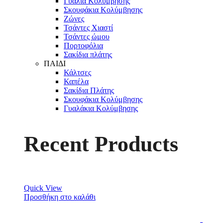
Γυαλιά Κολύμβησης
Σκουφάκια Κολύμβησης
Ζώνες
Τσάντες Χιαστί
Τσάντες ώμου
Πορτοφόλια
Σακίδια πλάτης
ΠΑΙΔΙ
Κάλτσες
Καπέλα
Σακίδια Πλάτης
Σκουφάκια Κολύμβησης
Γυαλάκια Κολύμβησης
Recent Products
Quick View
Προσθήκη στο καλάθι