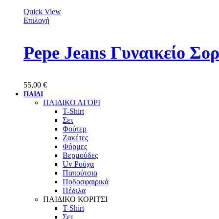
Quick View
Επιλογή
Pepe Jeans Γυναικείο Σο
55,00
€
ΠΑΙΔΙ
ΠΑΙΔΙΚΟ ΑΓΟΡΙ
T-Shirt
Σετ
Φούτερ
Ζακέτες
Φόρμες
Βερμούδες
Uv Ρούχα
Παπούτσια
Ποδοσφαιρικά
Πέδιλα
ΠΑΙΔΙΚΟ ΚΟΡΙΤΣΙ
T-Shirt
Σετ