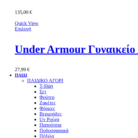
135,00
€
Quick View
Επιλογή
Under Armour Γυναικείο 
27,99
€
ΠΑΙΔΙ
ΠΑΙΔΙΚΟ ΑΓΟΡΙ
T-Shirt
Σετ
Φούτερ
Ζακέτες
Φόρμες
Βερμούδες
Uv Ρούχα
Παπούτσια
Ποδοσφαιρικά
Πέδιλα