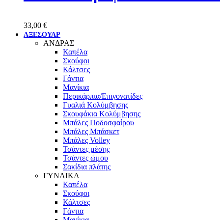
33,00
€
ΑΞΕΣΟΥΑΡ
ΑΝΔΡΑΣ
Καπέλα
Σκούφοι
Κάλτσες
Γάντια
Μανίκια
Περικάρπια/Επιγονατίδες
Γυαλιά Κολύμβησης
Σκουφάκια Κολύμβησης
Μπάλες Ποδοσφαίρου
Μπάλες Μπάσκετ
Μπάλες Volley
Τσάντες μέσης
Τσάντες ώμου
Σακίδια πλάτης
ΓΥΝΑΙΚΑ
Καπέλα
Σκούφοι
Κάλτσες
Γάντια
Μανίκια