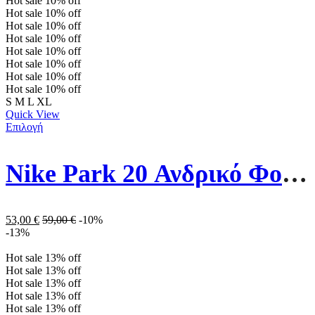
Hot sale
10%
off
Hot sale
10%
off
Hot sale
10%
off
Hot sale
10%
off
Hot sale
10%
off
Hot sale
10%
off
Hot sale
10%
off
Hot sale
10%
off
S
M
L
XL
Quick View
Επιλογή
Nike Park 20 Ανδρικό Φούτερ Fleece CW6902-071 Γκρι
53,00
€
59,00
€
-10%
-13%
Hot sale
13%
off
Hot sale
13%
off
Hot sale
13%
off
Hot sale
13%
off
Hot sale
13%
off