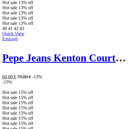
Hot sale
13%
off
Hot sale
13%
off
Hot sale
13%
off
Hot sale
13%
off
Hot sale
13%
off
40
41
42
43
Quick View
Επιλογή
Pepe Jeans Kenton Court Ανδρικά Παπούτσια PMS30839-878 Καφέ
69,00
€
79,00
€
-13%
-15%
Hot sale
15%
off
Hot sale
15%
off
Hot sale
15%
off
Hot sale
15%
off
Hot sale
15%
off
Hot sale
15%
off
Hot sale
15%
off
Hot sale
15%
off