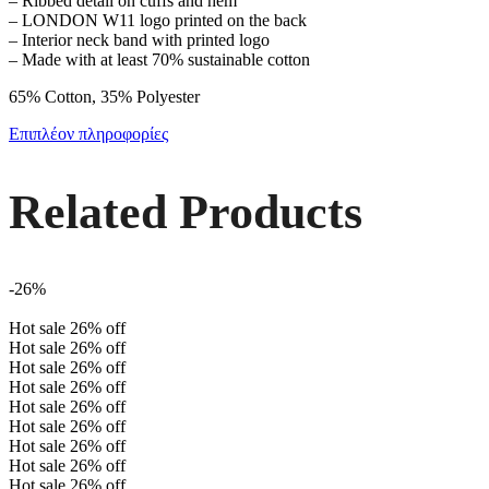
– Ribbed detail on cuffs and hem
– LONDON W11 logo printed on the back
– Interior neck band with printed logo
– Made with at least 70% sustainable cotton
65% Cotton, 35% Polyester
Επιπλέον πληροφορίες
Related Products
-26%
Hot sale
26%
off
Hot sale
26%
off
Hot sale
26%
off
Hot sale
26%
off
Hot sale
26%
off
Hot sale
26%
off
Hot sale
26%
off
Hot sale
26%
off
Hot sale
26%
off