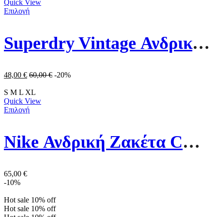
Quick View
Επιλογή
Superdry Vintage Ανδρικό Πουλόβερ M6110293A-XUC Γκρι
48,00
€
60,00
€
-20%
S
M
L
XL
Quick View
Επιλογή
Nike Ανδρική Ζακέτα CW6887-063 Γκρι
65,00
€
-10%
Hot sale
10%
off
Hot sale
10%
off