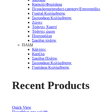
Κασκόλ/Φουλάρια
Περικάρπια/product-category/Επιγονατίδες
Γυαλιά Κολύμβησης
Σκουφάκια Κολύμβησης
Ζώνες
Τσάντες Χιαστί
Τσάντες ώμου
Πορτοφόλια
Σακίδια πλάτης
ΠΑΙΔΙ
Κάλτσες
Καπέλα
Σακίδια Πλάτης
Σκουφάκια Κολύμβησης
Γυαλάκια Κολύμβησης
Recent Products
Quick View
Προσθήκη στο καλάθι