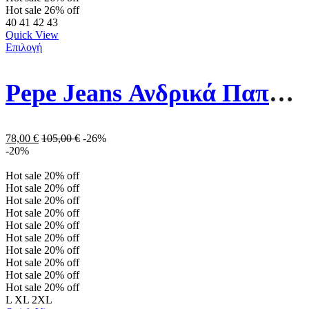
Hot sale
26%
off
40
41
42
43
Quick View
Επιλογή
Pepe Jeans Ανδρικά Παπούτσια PMS30987-999 Μαύρα
78,00
€
105,00
€
-26%
-20%
Hot sale
20%
off
Hot sale
20%
off
Hot sale
20%
off
Hot sale
20%
off
Hot sale
20%
off
Hot sale
20%
off
Hot sale
20%
off
Hot sale
20%
off
Hot sale
20%
off
Hot sale
20%
off
L
XL
2XL