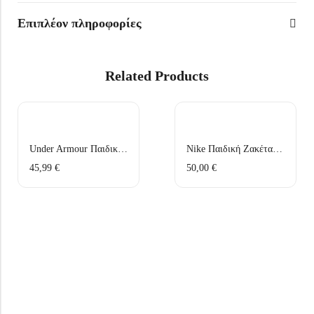
Επιπλέον πληροφορίες
Related Products
Under Armour Παιδικά Παπούτσια Running Surge 4 3027104-001 Μαύρα
Nike Παιδική Ζακέτα Με Κουκούλα DC7118-010 Μαύρη
45,99
€
50,00
€