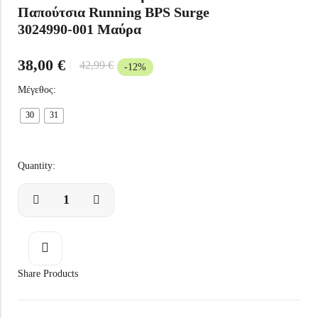
Παπούτσια Running BPS Surge
Under Armour Παιδικό Καπέλο 1376712-002 Μαύρο
Arena Παιδική Τσάντα Πλάτης Παραλίας 004339-120 Ροζ
3024990-001 Μαύρα
20,99
€
37,99
€
38,00
€
42,99
€
-12%
Μέγεθος:
30
31
Quantity:
Share Products