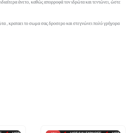
διαίτερα άνετο, καθώς απορροφά τον ιδρώτα και τεντώνει, ώστε
τα , κραταει το σωμα σας δροσερο και στεγνώνει πολύ γρήγορα