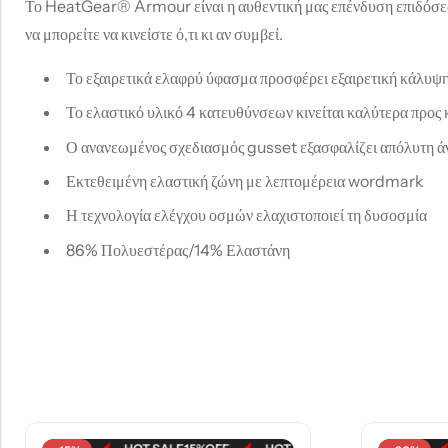
Το HeatGear® Armour είναι η αυθεντική μας επένδυση επιδόσεων –
να μπορείτε να κινείστε ό,τι κι αν συμβεί.
Το εξαιρετικά ελαφρύ ύφασμα προσφέρει εξαιρετική κάλυψη
Το ελαστικό υλικό 4 κατευθύνσεων κινείται καλύτερα προς
Ο ανανεωμένος σχεδιασμός gusset εξασφαλίζει απόλυτη άν
Εκτεθειμένη ελαστική ζώνη με λεπτομέρεια wordmark
Η τεχνολογία ελέγχου οσμών ελαχιστοποιεί τη δυσοσμία
86% Πολυεστέρας/14% Ελαστάνη