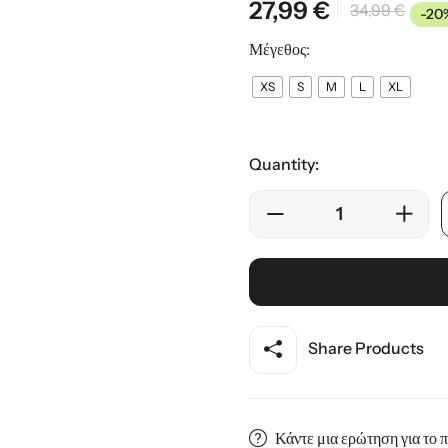
27,99
€
34,99
€
-20
ης
Μέγεθος:
XS
S
M
L
XL
Quantity:
Share Products
Κάντε μια ερώτηση για το 