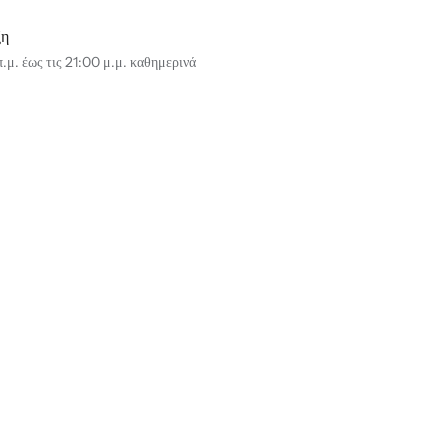
ξη
.μ. έως τις 21:00 μ.μ. καθημερινά