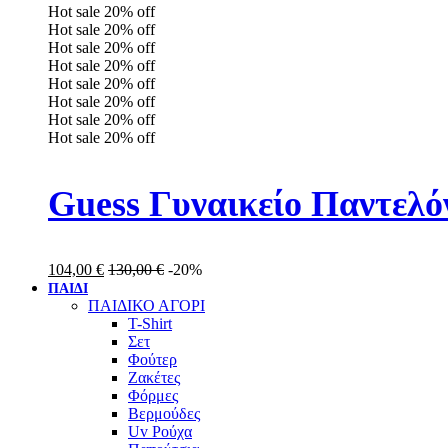
Hot sale
20%
off
Hot sale
20%
off
Hot sale
20%
off
Hot sale
20%
off
Hot sale
20%
off
Hot sale
20%
off
Hot sale
20%
off
Hot sale
20%
off
Guess Γυναικείο Παντε
104,00
€
130,00
€
-20%
ΠΑΙΔΙ
ΠΑΙΔΙΚΟ ΑΓΟΡΙ
T-Shirt
Σετ
Φούτερ
Ζακέτες
Φόρμες
Βερμούδες
Uv Ρούχα