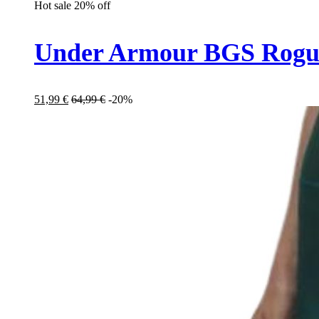
Hot sale
20%
off
Under Armour BGS Rogue
51,99
€
64,99
€
-20%