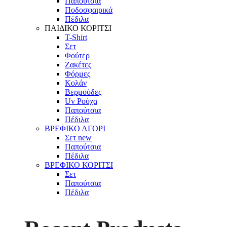
Παπούτσια
Ποδοσφαιρικά
Πέδιλα
ΠΑΙΔΙΚΟ ΚΟΡΙΤΣΙ
T-Shirt
Σετ
Φούτερ
Ζακέτες
Φόρμες
Κολάν
Βερμούδες
Uv Ρούχα
Παπούτσια
Πέδιλα
ΒΡΕΦΙΚΟ ΑΓΟΡΙ
Σετ
new
Παπούτσια
Πέδιλα
ΒΡΕΦΙΚΟ ΚΟΡΙΤΣΙ
Σετ
Παπούτσια
Πέδιλα