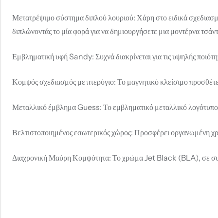
Μετατρέψιμο σύστημα διπλού λουριού: Χάρη στο ειδικά σχεδιασμέν
διπλώνοντάς το μία φορά για να δημιουργήσετε μια μοντέρνα τσάντ
Εμβληματική υφή Sandy: Συχνά διακρίνεται για τις υψηλής ποιότητ
Κομψός σχεδιασμός με πτερύγιο: Το μαγνητικό κλείσιμο προσθέτει
Μεταλλικό έμβλημα Guess: Το εμβληματικό μεταλλικό λογότυπο Gu
Βελτιστοποιημένος εσωτερικός χώρος: Προσφέρει οργανωμένη χρή
Διαχρονική Μαύρη Κομψότητα: Το χρώμα Jet Black (BLA), σε συνδ