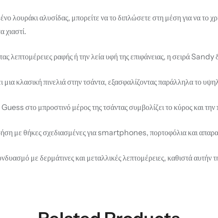
ο λουράκι αλυσίδας, μπορείτε να το διπλώσετε στη μέση για να το χρ
α χιαστί.
ας λεπτομέρειες ραφής ή την λεία υφή της επιφάνειας, η σειρά Sandy 
 μια κλασική πινελιά στην τσάντα, εξασφαλίζοντας παράλληλα το υψηλ
ess στο μπροστινό μέρος της τσάντας συμβολίζει το κύρος και την 
ση με θήκες σχεδιασμένες για smartphones, πορτοφόλια και απαραίτ
υασμό με δερμάτινες και μεταλλικές λεπτομέρειες, καθιστά αυτήν τη