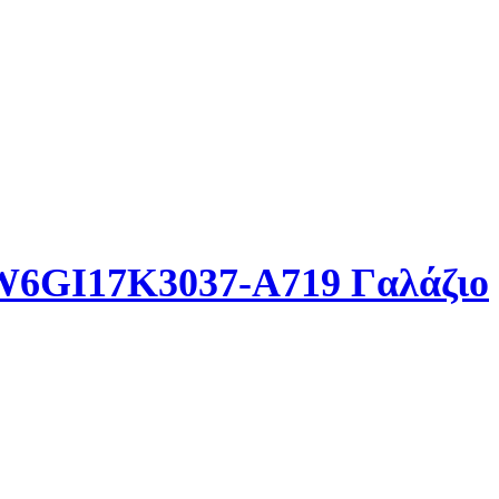
t W6GI17K3037-A719 Γαλάζιο