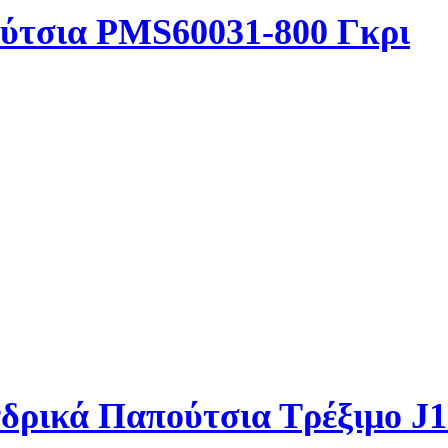
ούτσια PMS60031-800 Γκρι
νδρικά Παπούτσια Τρέξιμο 