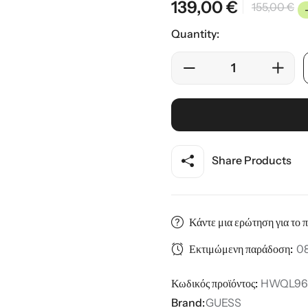
139,00
€
155,00
€
ης
Quantity:
Share Products
Κάντε μια ερώτηση για το 
Εκτιμώμενη παράδοση:
08
Κωδικός προϊόντος:
HWQL96
Brand:
GUESS