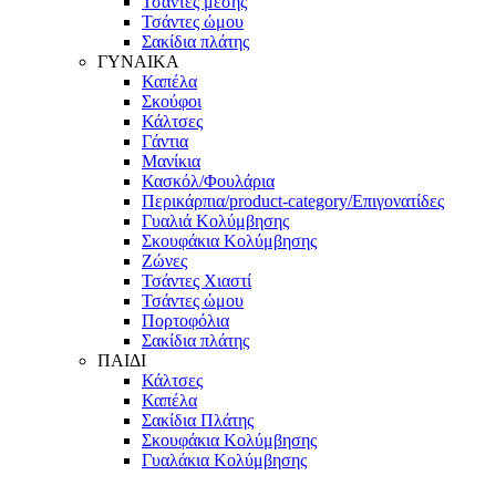
Τσάντες μέσης
Τσάντες ώμου
Σακίδια πλάτης
ΓΥΝΑΙΚΑ
Καπέλα
Σκούφοι
Κάλτσες
Γάντια
Μανίκια
Κασκόλ/Φουλάρια
Περικάρπια/product-category/Επιγονατίδες
Γυαλιά Κολύμβησης
Σκουφάκια Κολύμβησης
Ζώνες
Τσάντες Χιαστί
Τσάντες ώμου
Πορτοφόλια
Σακίδια πλάτης
ΠΑΙΔΙ
Κάλτσες
Καπέλα
Σακίδια Πλάτης
Σκουφάκια Κολύμβησης
Γυαλάκια Κολύμβησης