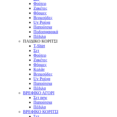
Φούτερ
Ζακέτες
Φόρμες
Βερμούδες
Uv Ρούχα
Παπούτσια
Ποδοσφαιρικά
Πέδιλα
ΠΑΙΔΙΚΟ ΚΟΡΙΤΣΙ
T-Shirt
Σετ
Φούτερ
Ζακέτες
Φόρμες
Κολάν
Βερμούδες
Uv Ρούχα
Παπούτσια
Πέδιλα
ΒΡΕΦΙΚΟ ΑΓΟΡΙ
Σετ
new
Παπούτσια
Πέδιλα
ΒΡΕΦΙΚΟ ΚΟΡΙΤΣΙ
Σετ