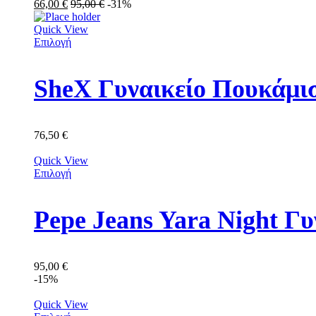
66,00
€
95,00
€
-31%
Quick View
Επιλογή
SheX Γυναικείο Πουκάμισ
76,50
€
Quick View
Επιλογή
Pepe Jeans Yara Night Γ
95,00
€
-15%
Quick View