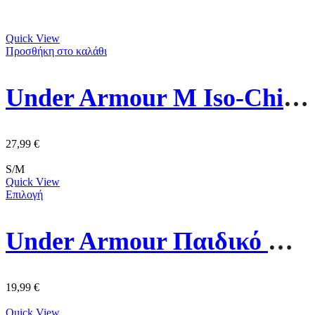
Quick View
Προσθήκη στο καλάθι
Under Armour M Iso-Chill Armourvent Καπέλο 1383440-001 Μαύρο
27,99
€
S/M
Quick View
Επιλογή
Under Armour Παιδικό Καπέλο Jockey Υφασμάτινο 1376708-411 Μπλε
19,99
€
Quick View