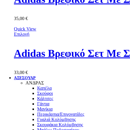
35,00
€
Quick View
Επιλογή
Adidas Βρεφικό Σετ Με 
33,00
€
ΑΞΕΣΟΥΑΡ
ΑΝΔΡΑΣ
Καπέλα
Σκούφοι
Κάλτσες
Γάντια
Μανίκια
Περικάρπια/Επιγονατίδες
Γυαλιά Κολύμβησης
Σκουφάκια Κολύμβησης
Μπάλες Ποδοσφαίρου