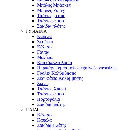
Μπάλες Μπάσκετ
Μπάλες Volley
Τσάντες μέσης
Τσάντες ώμου
Σακίδια πλάτης
ΓΥΝΑΙΚΑ
Καπέλα
Σκούφοι
Κάλτσες
Γάντια
Μανίκια
Κασκόλ/Φουλάρια
Περικάρπια/product-category/Επιγονατίδες
Γυαλιά Κολύμβησης
Σκουφάκια Κολύμβησης
Ζώνες
Τσάντες Χιαστί
Τσάντες ώμου
Πορτοφόλια
Σακίδια πλάτης
ΠΑΙΔΙ
Κάλτσες
Καπέλα
Σακίδια Πλάτης