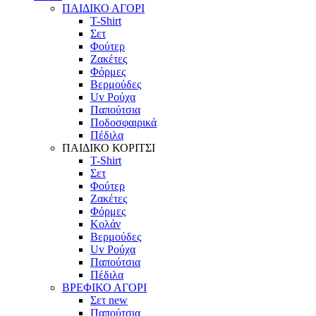
ΠΑΙΔΙΚΟ ΑΓΟΡΙ
T-Shirt
Σετ
Φούτερ
Ζακέτες
Φόρμες
Βερμούδες
Uv Ρούχα
Παπούτσια
Ποδοσφαιρικά
Πέδιλα
ΠΑΙΔΙΚΟ ΚΟΡΙΤΣΙ
T-Shirt
Σετ
Φούτερ
Ζακέτες
Φόρμες
Κολάν
Βερμούδες
Uv Ρούχα
Παπούτσια
Πέδιλα
ΒΡΕΦΙΚΟ ΑΓΟΡΙ
Σετ
new
Παπούτσια