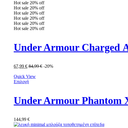
Hot sale
20%
off
Hot sale
20%
off
Hot sale
20%
off
Hot sale
20%
off
Hot sale
20%
off
Hot sale
20%
off
Under Armour Charged Α
67,99
€
84,99
€
-20%
Quick View
Επιλογή
Under Armour Phantom X
144,99
€