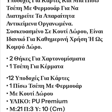
Υποδοχές Για Κάρτες Και Μια Πίσω
Τσέπη Με Φερμουάρ Για Να
Διατηρείτε Τα Απαραίτητα
Αντικείμενα Οργανωμένα.
Συσκευασμένο Σε Κουτί Δώρου, Είναι
Ιδανικό Για Καθημερινή Χρήση Ή Ως
Κομψό Δώρο.
• 2 Θήκες Για Χαρτονομίσματα
• 1 Τσέπη Για Κέρματα
•
12 Υποδοχές Για Κάρτες
• 1 Πίσω Τσέπη Με Φερμουάρ
• Με Κουτί Δώρου
• ΥΛΙΚΟ: PU Premium
• Μ:21 Π:3 Υ: 10 (cm)