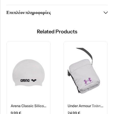
Επιπλέον πληροφορίες
Related Products
Arena Classic Silicone Σκουφάκι Κολύμβησης Ενηλίκων 91662-15 Λευκό
Under Armour Τσάντα Ώμου SportStyle Lite Crossbody 1381912-014 Γκρι
9,99
€
24,99
€