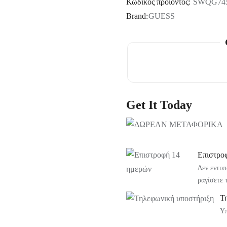
Κωδικός προϊόντος:
SWQG745
Brand:
GUESS
Get It Today
Επιστρο
Δεν εντυπ
ραγίσετε 
Τ
Υπ