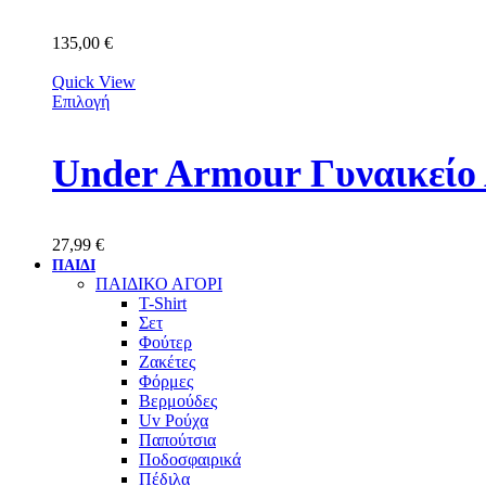
135,00
€
Quick View
Επιλογή
Under Armour Γυναικείο 
27,99
€
ΠΑΙΔΙ
ΠΑΙΔΙΚΟ ΑΓΟΡΙ
T-Shirt
Σετ
Φούτερ
Ζακέτες
Φόρμες
Βερμούδες
Uv Ρούχα
Παπούτσια
Ποδοσφαιρικά
Πέδιλα