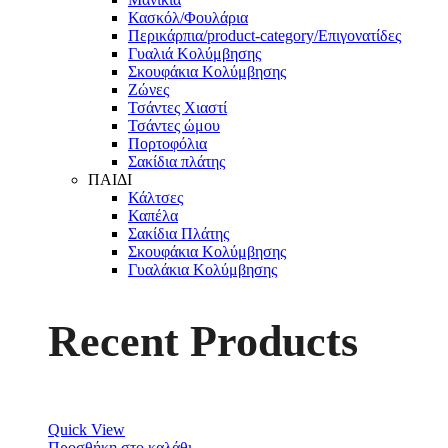
Κασκόλ/Φουλάρια
Περικάρπια/product-category/Επιγονατίδες
Γυαλιά Κολύμβησης
Σκουφάκια Κολύμβησης
Ζώνες
Τσάντες Χιαστί
Τσάντες ώμου
Πορτοφόλια
Σακίδια πλάτης
ΠΑΙΔΙ
Κάλτσες
Καπέλα
Σακίδια Πλάτης
Σκουφάκια Κολύμβησης
Γυαλάκια Κολύμβησης
Recent Products
Quick View
Προσθήκη στο καλάθι