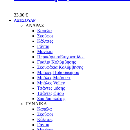
33,00
€
ΑΞΕΣΟΥΑΡ
ΑΝΔΡΑΣ
Καπέλα
Σκούφοι
Κάλτσες
Γάντια
Μανίκια
Περικάρπια/Επιγονατίδες
Γυαλιά Κολύμβησης
Σκουφάκια Κολύμβησης
Μπάλες Ποδοσφαίρου
Μπάλες Μπάσκετ
Μπάλες Volley
Τσάντες μέσης
Τσάντες ώμου
Σακίδια πλάτης
ΓΥΝΑΙΚΑ
Καπέλα
Σκούφοι
Κάλτσες
Γάντια
Μανίκια