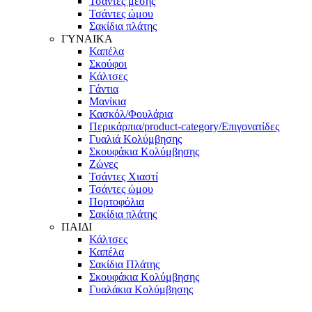
Τσάντες μέσης
Τσάντες ώμου
Σακίδια πλάτης
ΓΥΝΑΙΚΑ
Καπέλα
Σκούφοι
Κάλτσες
Γάντια
Μανίκια
Κασκόλ/Φουλάρια
Περικάρπια/product-category/Επιγονατίδες
Γυαλιά Κολύμβησης
Σκουφάκια Κολύμβησης
Ζώνες
Τσάντες Χιαστί
Τσάντες ώμου
Πορτοφόλια
Σακίδια πλάτης
ΠΑΙΔΙ
Κάλτσες
Καπέλα
Σακίδια Πλάτης
Σκουφάκια Κολύμβησης
Γυαλάκια Κολύμβησης