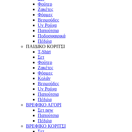
Φούτερ
Ζακέτες
Φόρμες
Βερμούδες
Uv Ρούχα
Παπούτσια
Ποδοσφαιρικά
Πέδιλα
ΠΑΙΔΙΚΟ ΚΟΡΙΤΣΙ
T-Shirt
Σετ
Φούτερ
Ζακέτες
Φόρμες
Κολάν
Βερμούδες
Uv Ρούχα
Παπούτσια
Πέδιλα
ΒΡΕΦΙΚΟ ΑΓΟΡΙ
Σετ
new
Παπούτσια
Πέδιλα
ΒΡΕΦΙΚΟ ΚΟΡΙΤΣΙ
Σετ