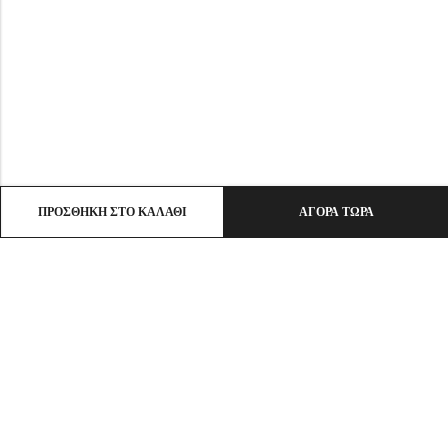
ΠΡΟΣΘΉΚΗ ΣΤΟ ΚΑΛΆΘΙ
ΑΓΟΡΆ ΤΏΡΑ
Email:
info@ht-clothes.gr
Phone:
25930 53530
Address:
ΛΙΜΕΝΑΣ ΘΑΣΟΣ, TK 64004
INFO