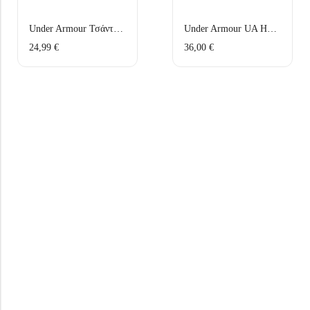
Under Armour Τσάντα Ώμου SportStyle Lite Crossbody 1381912-014 Γκρι
Under Armour UA Hustle Lite Σακίδιο Πλάτης 1364180-001 Μαύρο
24,99
€
36,00
€