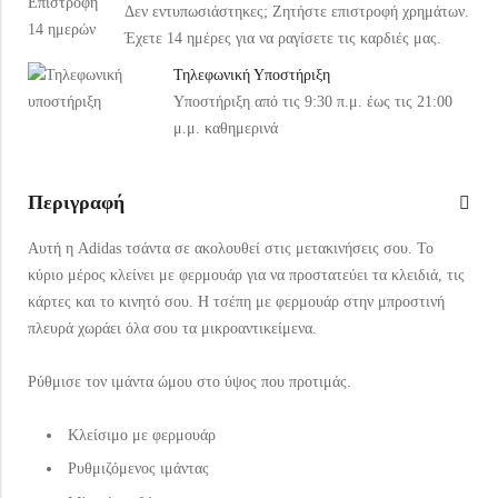
Δεν εντυπωσιάστηκες; Ζητήστε επιστροφή χρημάτων.
Under Armour Παιδικό Καπέλο 1376712-002 Μαύρο
Arena Παιδική Τσάντα Πλάτης Παραλίας 004339-120 Ροζ
Έχετε 14 ημέρες για να ραγίσετε τις καρδιές μας.
20,99
€
37,99
€
Τηλεφωνική Υποστήριξη
Υποστήριξη από τις 9:30 π.μ. έως τις 21:00
μ.μ. καθημερινά
Περιγραφή
Αυτή η Adidas τσάντα σε ακολουθεί στις μετακινήσεις σου. Το
κύριο μέρος κλείνει με φερμουάρ για να προστατεύει τα κλειδιά, τις
κάρτες και το κινητό σου. Η τσέπη με φερμουάρ στην μπροστινή
πλευρά χωράει όλα σου τα μικροαντικείμενα.
Ρύθμισε τον ιμάντα ώμου στο ύψος που προτιμάς.
Κλείσιμο με φερμουάρ
Ρυθμιζόμενος ιμάντας