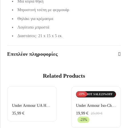
Μία κύρια θήκη
Μπροστινή τσέπη με φερμουάρ
Θηλάκι για κρέμασμα
Λογότυπο μπροστά
Διαστάσεις: 21 x 15 x 5 εκ.
Επιπλέον πληροφορίες
Related Products
-23%
HOT SALE
23%
OFF
HOT SALE
23%
OFF
HOT SALE
23%
OFF
HOT S
Under Armour UA Hustle Lite Σακίδιο Πλάτης 1364180-410 Μπλε
Under Armour Iso-Chill Launch Visor Καπέλο 1383480-100 Λευκό
35,99
€
19,99
€
25,99
€
-23%