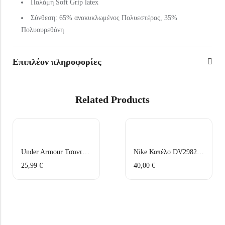
Παλάμη Soft Grip latex
Σύνθεση: 65% ανακυκλωμένος Πολυεστέρας, 35%
Πολυουρεθάνη
Επιπλέον πληροφορίες
Related Products
Under Armour Τσαντάκι Μέσης 1381914-001 Μαύρο
Nike Καπέλο DV2982-010 Μαύρο
25,99
€
40,00
€