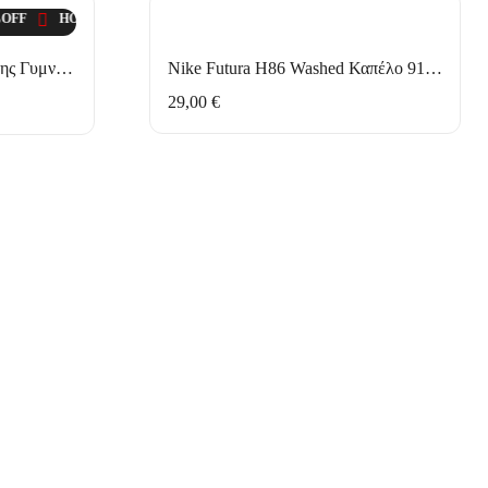
 SALE
F
HOT SALE
20%
OFF
17%
HOT SALE
OFF
HOT SALE
20%
OFF
17%
HOT SALE
OFF
HOT SALE
20%
OFF
17%
HOT SALE
OFF
Under Armour Τσάντα Πλάτης Γυμναστηρίου 1240539-009 Μαύρη
Nike Futura H86 Washed Καπέλο 913011-636 Πράσινο
29,00
€
HOT SALE
20%
OFF
HO