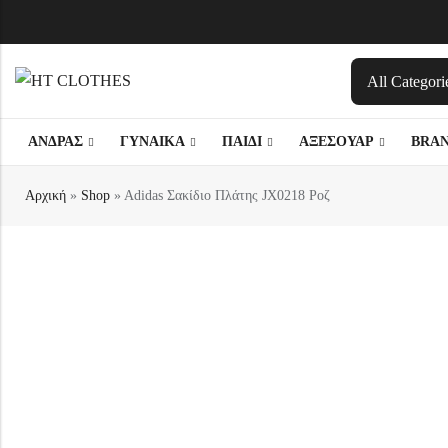
Back
Back
Back
Back
ΑΝΔΡΑΣ
ΓΥΝΑΙΚΑ
ΠΑΙΔΙ
ΑΞΕΣΟΥΑΡ
BRA
ΠΑΙΔΙΚΟ ΑΓΟΡΙ
ΑΝΔΡΑΣ
ΠΑΙΔΙΚΟ ΚΟΡΙΤΣΙ
ΓΥΝΑΙΚΑ
T-SHIRTS
T-SHIRTS
ΦΟΡΜΕΣ
ΦΟΡΕΜΑΤΑ
Αρχική
»
Shop
»
Adidas Σακίδιο Πλάτης JX0218 Ροζ
Καπέλα
T-Shirt
Καπέλα
T-Shirt
ΜΠΛΟΥΖΕΣ
ΜΠΟΥΣΤΟ / ΑΘΛΗΤΙΚΑ ΣΟΥΤΙΕΝ
ΠΑΝΤΕΛΟΝΙΑ
ΟΛΟΣΩΜΕΣ ΦΟΡΜΕ
Σκούφοι
Σετ
Σκούφοι
Σετ
ΦΟΥΤΕΡ
ΜΠΛΟΥΖΕΣ
ΒΕΡΜΟΥΔΕΣ
ΠΑΝΤΕΛΟΝΙΑ
Κάλτσες
Φούτερ
Κάλτσες
Φούτερ
ΖΑΚΕΤΕΣ
ΠΟΥΚΑΜΙΣΑ
ΚΟΛΑΝ
ΦΟΥΣΤΕΣ
Γάντια
Ζακέτες
Γάντια
Ζακέτες
ΠΟΥΚΑΜΙΣΑ
ΖΑΚΕΤΕΣ
ΜΑΓΙΟ
ΣΕΤ
Μανίκια
Φόρμες
Μανίκια
Φόρμες
ΜΠΟΥΦΑΝ
ΠΟΥΛΟΒΕΡ
ΚΟΛΑΝ
Περικάρπια/Επιγονατίδες
Κολάν
Κασκόλ/Φουλάρια
Βερμούδες
POLO
ΦΟΥΤΕΡ
ΦΟΡΜΕΣ
Γυαλιά Κολύμβησης
Βερμούδες
Περικάρπια/product-ca
Uv Ρούχα
ΠΑΝΩΦΟΡΙΑ
ΣΟΡΤΣ