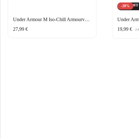
HOT SALE
20%
OFF
HOT SALE
20%
OFF
-20%
Under Armour M Iso-Chill Armourvent Καπέλο 1383440-001 Μαύρο
27,99
€
19,99
€
2