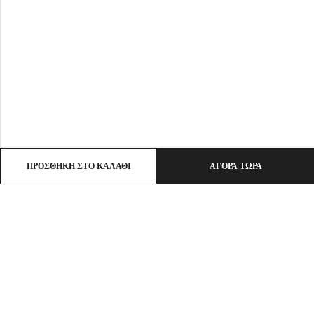
ΠΡΟΣΘΉΚΗ ΣΤΟ ΚΑΛΆΘΙ
ΑΓΟΡΆ ΤΏΡΑ
Email:
info@ht-clothes.gr
Phone:
25930 53530
Address:
ΛΙΜΕΝΑΣ ΘΑΣΟΣ, TK 64004
INFO