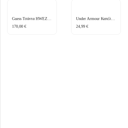
Guess Τσάντα HWEZG9 51206 Μαύρο
Under Armour Καπέλο 1376701-012 Γκρι
170,00
€
24,99
€