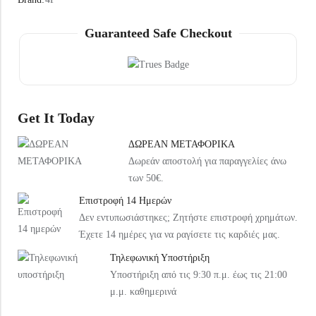
Under Armour Παιδικό Καπέλο 1376712-002 Μαύρο
Arena Παιδική Τσάντα Πλάτης Παραλίας 004339-120 Ροζ
20,99
€
37,99
€
Guaranteed Safe Checkout
Get It Today
ΔΩΡΕΑΝ ΜΕΤΑΦΟΡΙΚΑ
Δωρεάν αποστολή για παραγγελίες άνω
των 50€.
Επιστροφή 14 Ημερών
Δεν εντυπωσιάστηκες; Ζητήστε επιστροφή χρημάτων.
Έχετε 14 ημέρες για να ραγίσετε τις καρδιές μας.
Τηλεφωνική Υποστήριξη
Υποστήριξη από τις 9:30 π.μ. έως τις 21:00
μ.μ. καθημερινά