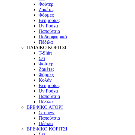
Φούτερ
Ζακέτες
Φόρμες
Βερμούδες
Uv Ρούχα
Παπούτσια
Ποδοσφαιρικά
Πέδιλα
ΠΑΙΔΙΚΟ ΚΟΡΙΤΣΙ
T-Shirt
Σετ
Φούτερ
Ζακέτες
Φόρμες
Κολάν
Βερμούδες
Uv Ρούχα
Παπούτσια
Πέδιλα
ΒΡΕΦΙΚΟ ΑΓΟΡΙ
Σετ
new
Παπούτσια
Πέδιλα
ΒΡΕΦΙΚΟ ΚΟΡΙΤΣΙ
Σετ