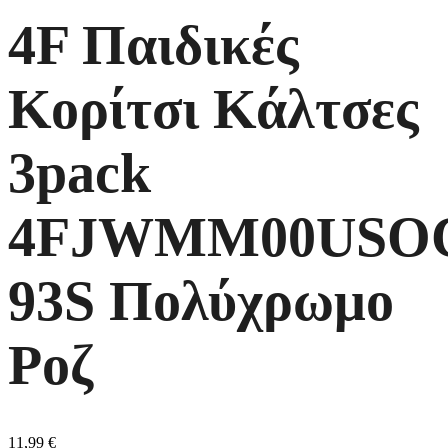
4F Παιδικές
Κορίτσι Κάλτσες
3pack
4FJWMM00USOC
93S Πολύχρωμο
Ροζ
11,99
€