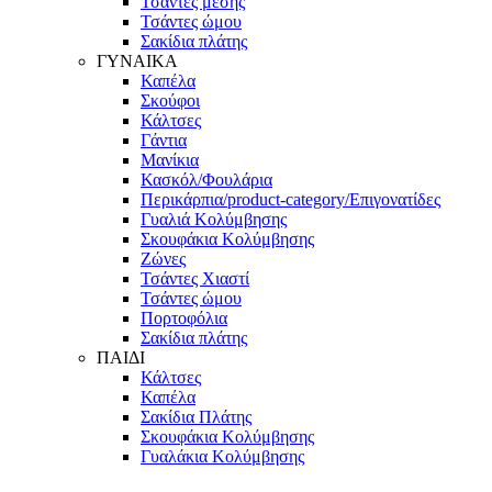
Τσάντες μέσης
Τσάντες ώμου
Σακίδια πλάτης
ΓΥΝΑΙΚΑ
Καπέλα
Σκούφοι
Κάλτσες
Γάντια
Μανίκια
Κασκόλ/Φουλάρια
Περικάρπια/product-category/Επιγονατίδες
Γυαλιά Κολύμβησης
Σκουφάκια Κολύμβησης
Ζώνες
Τσάντες Χιαστί
Τσάντες ώμου
Πορτοφόλια
Σακίδια πλάτης
ΠΑΙΔΙ
Κάλτσες
Καπέλα
Σακίδια Πλάτης
Σκουφάκια Κολύμβησης
Γυαλάκια Κολύμβησης