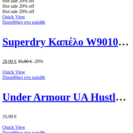
Hot sale
20%
off
Hot sale
20%
off
Hot sale
20%
off
Quick View
Προσθήκη στο καλάθι
Superdry Καπέλο W9010170A-1JB Καφέ
28,00
€
35,00
€
-20%
Quick View
Προσθήκη στο καλάθι
Under Armour UA Hustle Lite Σακίδιο Πλάτης 1364180-410 Μπλε
35,99
€
Quick View
Προσθήκη στο καλάθι