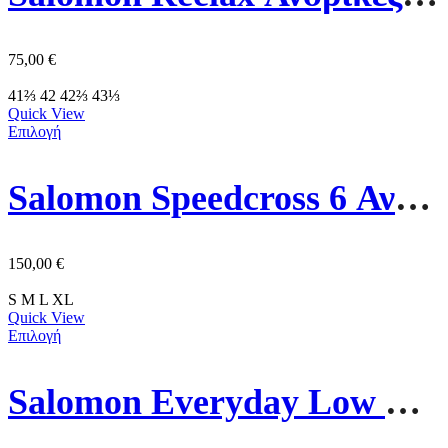
75,00
€
41⅔
42
42⅔
43⅓
Quick View
Επιλογή
Salomon Speedcross 6 Ανδρικό Παπούτσι 492251 Μάυρο-Κόκκινο
150,00
€
S
M
L
XL
Quick View
Επιλογή
Salomon Everyday Low Unisex Κάλτσες C20871 3pack