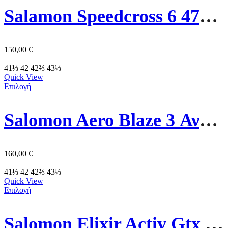
Salamon Speedcross 6 478109 Lime/Grey
150,00
€
41⅓
42
42⅔
43⅓
Quick View
Επιλογή
Salomon Aero Blaze 3 Ανδρικό Παπούτσι 479785 Πράσινο
160,00
€
41⅓
42
42⅔
43⅓
Quick View
Επιλογή
Salomon Elixir Activ Gtx Ανδρικό Παπούτσι 474561 Μαύρο