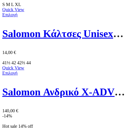
S
M
L
XL
Quick View
Επιλογή
Salomon Κάλτσες Unisex Everyday Crew 3pack C20861 Μάυρο
14,00
€
41⅓
42
42⅔
44
Quick View
Επιλογή
Salomon Ανδρικό X-ADVENTURE COLDRUSH WP 478560 Μάυρο/Γκρί
140,00
€
-14%
Hot sale
14%
off