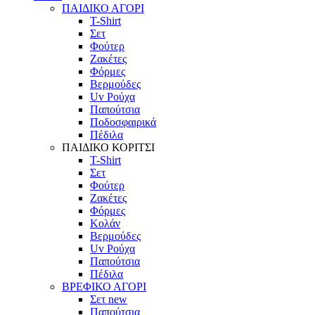
ΠΑΙΔΙΚΟ ΑΓΟΡΙ
T-Shirt
Σετ
Φούτερ
Ζακέτες
Φόρμες
Βερμούδες
Uv Ρούχα
Παπούτσια
Ποδοσφαιρικά
Πέδιλα
ΠΑΙΔΙΚΟ ΚΟΡΙΤΣΙ
T-Shirt
Σετ
Φούτερ
Ζακέτες
Φόρμες
Κολάν
Βερμούδες
Uv Ρούχα
Παπούτσια
Πέδιλα
ΒΡΕΦΙΚΟ ΑΓΟΡΙ
Σετ
new
Παπούτσια