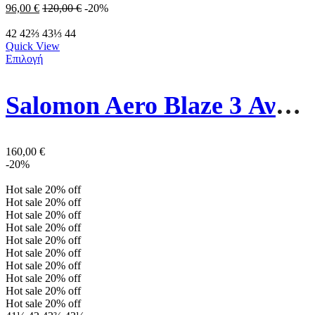
96,00
€
120,00
€
-20%
42
42⅔
43⅓
44
Quick View
Επιλογή
Salomon Aero Blaze 3 Ανδρικό Παπούτσι 479766 Μαύρο
160,00
€
-20%
Hot sale
20%
off
Hot sale
20%
off
Hot sale
20%
off
Hot sale
20%
off
Hot sale
20%
off
Hot sale
20%
off
Hot sale
20%
off
Hot sale
20%
off
Hot sale
20%
off
Hot sale
20%
off