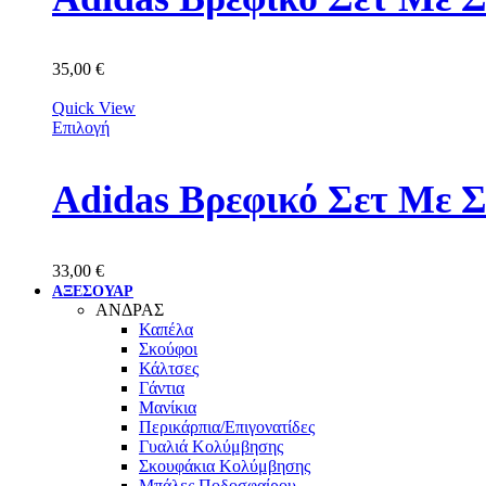
35,00
€
Quick View
Επιλογή
Adidas Βρεφικό Σετ Με 
33,00
€
ΑΞΕΣΟΥΑΡ
ΑΝΔΡΑΣ
Καπέλα
Σκούφοι
Κάλτσες
Γάντια
Μανίκια
Περικάρπια/Επιγονατίδες
Γυαλιά Κολύμβησης
Σκουφάκια Κολύμβησης
Μπάλες Ποδοσφαίρου