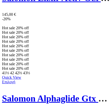
145,00
€
-20%
Hot sale
20%
off
Hot sale
20%
off
Hot sale
20%
off
Hot sale
20%
off
Hot sale
20%
off
Hot sale
20%
off
Hot sale
20%
off
Hot sale
20%
off
Hot sale
20%
off
Hot sale
20%
off
41⅓
42
42⅔
43⅓
Quick View
Επιλογή
Salomon Alphaglide Gtx Ανδρικό Παπούτσι 478021 Μαύρο