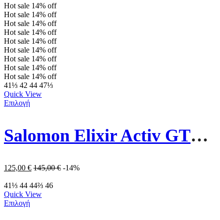
Hot sale
14%
off
Hot sale
14%
off
Hot sale
14%
off
Hot sale
14%
off
Hot sale
14%
off
Hot sale
14%
off
Hot sale
14%
off
Hot sale
14%
off
Hot sale
14%
off
41⅓
42
44
47⅓
Quick View
Επιλογή
Salomon Elixir Activ GTX L474558 Γκρι
125,00
€
145,00
€
-14%
41⅓
44
44⅔
46
Quick View
Επιλογή