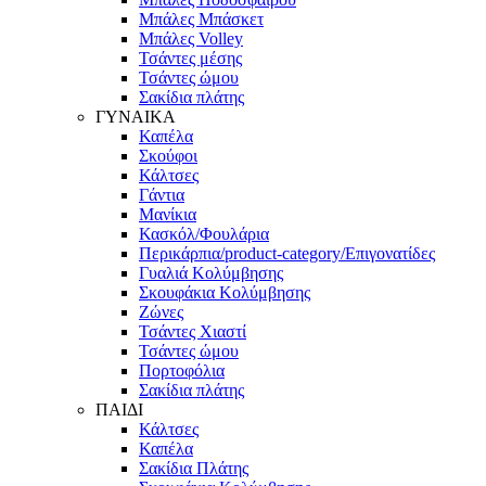
Μπάλες Μπάσκετ
Μπάλες Volley
Τσάντες μέσης
Τσάντες ώμου
Σακίδια πλάτης
ΓΥΝΑΙΚΑ
Καπέλα
Σκούφοι
Κάλτσες
Γάντια
Μανίκια
Κασκόλ/Φουλάρια
Περικάρπια/product-category/Επιγονατίδες
Γυαλιά Κολύμβησης
Σκουφάκια Κολύμβησης
Ζώνες
Τσάντες Χιαστί
Τσάντες ώμου
Πορτοφόλια
Σακίδια πλάτης
ΠΑΙΔΙ
Κάλτσες
Καπέλα
Σακίδια Πλάτης