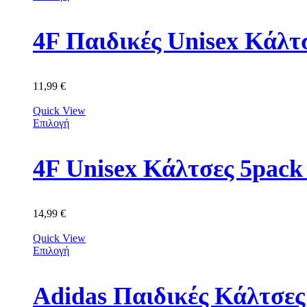
4F Παιδικές Unisex Κά
11,99
€
Quick View
Επιλογή
4F Unisex Κάλτσες 5p
14,99
€
Quick View
Επιλογή
Adidas Παιδικές Κάλτσε