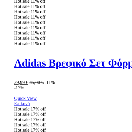
Hot sale
11%
off
Hot sale
11%
off
Hot sale
11%
off
Hot sale
11%
off
Hot sale
11%
off
Hot sale
11%
off
Hot sale
11%
off
Hot sale
11%
off
Hot sale
11%
off
Adidas Βρεφικό Σετ Φόρ
39,99
€
45,00
€
-11%
-17%
Quick View
Επιλογή
Hot sale
17%
off
Hot sale
17%
off
Hot sale
17%
off
Hot sale
17%
off
Hot sale
17%
off