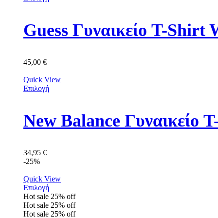
Guess Γυναικείo Τ-Shi
45,00
€
Quick View
Επιλογή
New Balance Γυναικείο 
34,95
€
-25%
Quick View
Επιλογή
Hot sale
25%
off
Hot sale
25%
off
Hot sale
25%
off