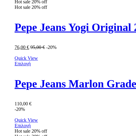
Hot sale
20%
off
Hot sale
20%
off
Pepe Jeans Yogi Origina
76,00
€
95,00
€
-20%
Quick View
Επιλογή
Pepe Jeans Marlon Grad
110,00
€
-20%
Quick View
Επιλογή
Hot sale
20%
off