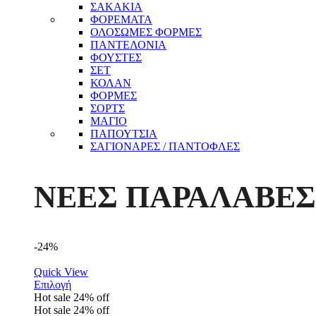
ΣΑΚΑΚΙΑ
ΦΟΡΕΜΑΤΑ
ΟΛΟΣΩΜΕΣ ΦΟΡΜΕΣ
ΠΑΝΤΕΛΟΝΙΑ
ΦΟΥΣΤΕΣ
ΣΕΤ
ΚΟΛΑΝ
ΦΟΡΜΕΣ
ΣΟΡΤΣ
ΜΑΓΙΟ
ΠΑΠΟΥΤΣΙΑ
ΣΑΓΙΟΝΑΡΕΣ / ΠΑΝΤΟΦΛΕΣ
ΝΕΕΣ ΠΑΡΑΛΑΒΕΣ
-24%
Quick View
Επιλογή
Hot sale
24%
off
Hot sale
24%
off