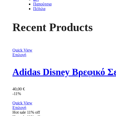
Παπούτσια
Πέδιλα
Recent Products
Quick View
Επιλογή
Adidas Disney Βρεφικό Σ
40,00
€
-11%
Quick View
Επιλογή
Hot sale
11%
off