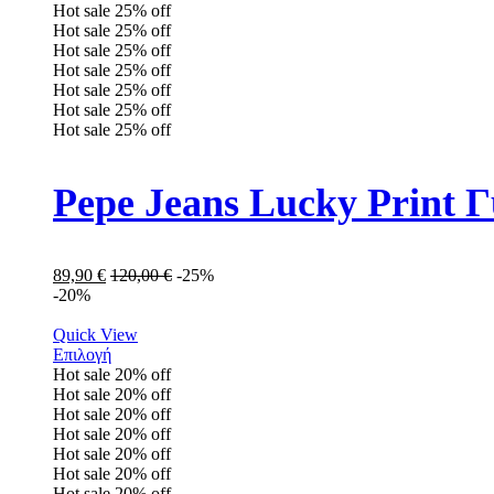
Hot sale
25%
off
Hot sale
25%
off
Hot sale
25%
off
Hot sale
25%
off
Hot sale
25%
off
Hot sale
25%
off
Hot sale
25%
off
Pepe Jeans Lucky Print 
89,90
€
120,00
€
-25%
-20%
Quick View
Επιλογή
Hot sale
20%
off
Hot sale
20%
off
Hot sale
20%
off
Hot sale
20%
off
Hot sale
20%
off
Hot sale
20%
off
Hot sale
20%
off