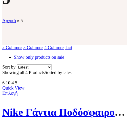
Αρχική
»
5
2 Columns
3 Columns
4 Columns
List
Show only products on sale
Sort by
Showing all 4 Products
Sorted by latest
6
10
4
5
Quick View
Επιλογή
Nike Γάντια Ποδόσφαιρου FJ4864-420 Μπλε