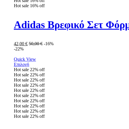
Hot sale
16%
off
Hot sale
16%
off
Adidas Βρεφικό Σετ Φόρμ
42,00
€
50,00
€
-16%
-22%
Quick View
Επιλογή
Hot sale
22%
off
Hot sale
22%
off
Hot sale
22%
off
Hot sale
22%
off
Hot sale
22%
off
Hot sale
22%
off
Hot sale
22%
off
Hot sale
22%
off
Hot sale
22%
off
Hot sale
22%
off