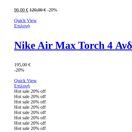
96,00
€
120,00
€
-20%
Quick View
Επιλογή
Nike Air Max Torch 4 Α
195,00
€
-20%
Quick View
Επιλογή
Hot sale
20%
off
Hot sale
20%
off
Hot sale
20%
off
Hot sale
20%
off
Hot sale
20%
off
Hot sale
20%
off
Hot sale
20%
off
Hot sale
20%
off