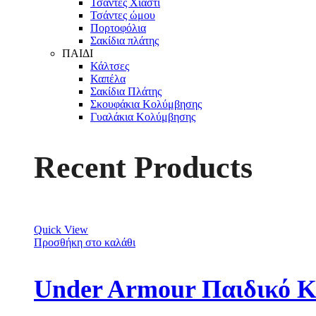
Τσάντες Χιαστί
Τσάντες ώμου
Πορτοφόλια
Σακίδια πλάτης
ΠΑΙΔΙ
Κάλτσες
Καπέλα
Σακίδια Πλάτης
Σκουφάκια Κολύμβησης
Γυαλάκια Κολύμβησης
Recent Products
Quick View
Προσθήκη στο καλάθι
Under Armour Παιδικό Κ