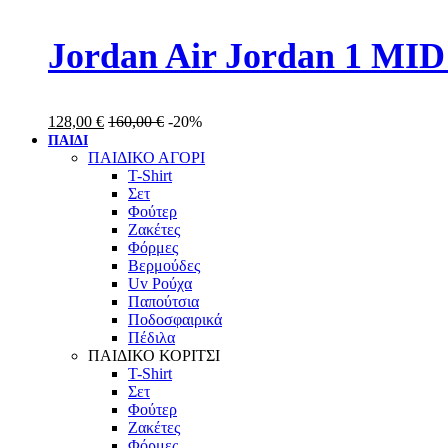
Jordan Air Jordan 1 MID
128,00
€
160,00
€
-20%
ΠΑΙΔΙ
ΠΑΙΔΙΚΟ ΑΓΟΡΙ
T-Shirt
Σετ
Φούτερ
Ζακέτες
Φόρμες
Βερμούδες
Uv Ρούχα
Παπούτσια
Ποδοσφαιρικά
Πέδιλα
ΠΑΙΔΙΚΟ ΚΟΡΙΤΣΙ
T-Shirt
Σετ
Φούτερ
Ζακέτες
Φόρμες