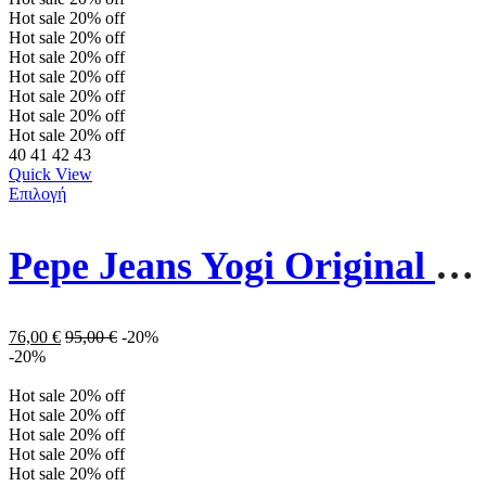
Hot sale
20%
off
Hot sale
20%
off
Hot sale
20%
off
Hot sale
20%
off
Hot sale
20%
off
Hot sale
20%
off
Hot sale
20%
off
40
41
42
43
Quick View
Επιλογή
Pepe Jeans Yogi Original 23 Ανδρικά Παπούτσια PMS30930-999 Μαύρα
76,00
€
95,00
€
-20%
-20%
Hot sale
20%
off
Hot sale
20%
off
Hot sale
20%
off
Hot sale
20%
off
Hot sale
20%
off