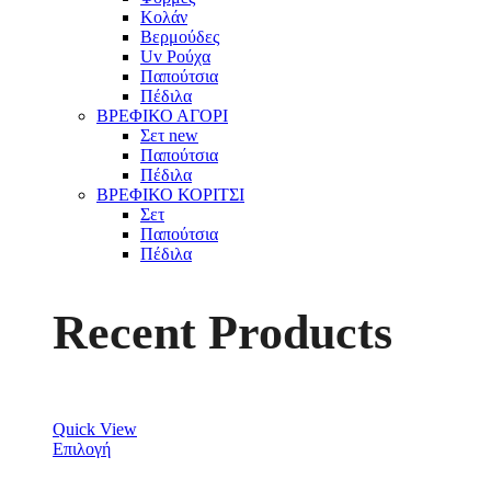
Κολάν
Βερμούδες
Uv Ρούχα
Παπούτσια
Πέδιλα
ΒΡΕΦΙΚΟ ΑΓΟΡΙ
Σετ
new
Παπούτσια
Πέδιλα
ΒΡΕΦΙΚΟ ΚΟΡΙΤΣΙ
Σετ
Παπούτσια
Πέδιλα
Recent Products
Quick View
Επιλογή