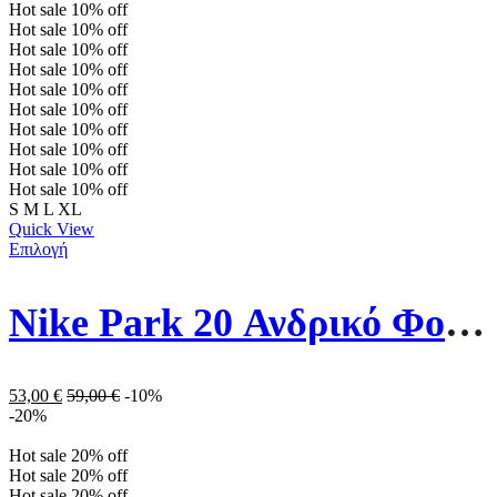
Hot sale
10%
off
Hot sale
10%
off
Hot sale
10%
off
Hot sale
10%
off
Hot sale
10%
off
Hot sale
10%
off
Hot sale
10%
off
Hot sale
10%
off
Hot sale
10%
off
Hot sale
10%
off
S
M
L
XL
Quick View
Επιλογή
Nike Park 20 Ανδρικό Φούτερ Fleece CW6902-071 Γκρι
53,00
€
59,00
€
-10%
-20%
Hot sale
20%
off
Hot sale
20%
off
Hot sale
20%
off