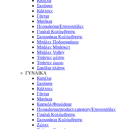
Καπέλα
Σκούφοι
Κάλτσες
Γάντια
Μανίκια
Περικάρπια/Επιγονατίδες
Γυαλιά Κολύμβησης
Σκουφάκια Κολύμβησης
Μπάλες Ποδοσφαίρου
Μπάλες Μπάσκετ
Μπάλες Volley
Τσάντες μέσης
Τσάντες ώμου
Σακίδια πλάτης
ΓΥΝΑΙΚΑ
Καπέλα
Σκούφοι
Κάλτσες
Γάντια
Μανίκια
Κασκόλ/Φουλάρια
Περικάρπια/product-category/Επιγονατίδες
Γυαλιά Κολύμβησης
Σκουφάκια Κολύμβησης
Ζώνες