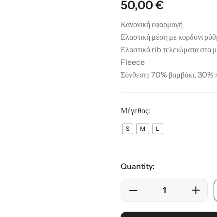
50,00
€
ης
Κανονική εφαρμογή
Ελαστική μέση με κορδόνι ρύθ
Ελαστικά rib τελειώματα στα 
Fleece
Σύνθεση: 70% βαμβάκι, 30% 
Μέγεθος:
S
M
L
Quantity: