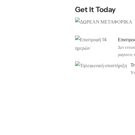
Get It Today
Επιστρο
Δεν εντυπ
ραγίσετε 
Τ
Υπ