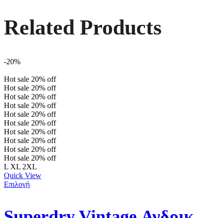
Related Products
-20%
Hot sale
20%
off
Hot sale
20%
off
Hot sale
20%
off
Hot sale
20%
off
Hot sale
20%
off
Hot sale
20%
off
Hot sale
20%
off
Hot sale
20%
off
Hot sale
20%
off
Hot sale
20%
off
L
XL
2XL
Quick View
Επιλογή
Superdry Vintage Ανδρικό Πουλόβερ M6110293A-XUC Γκρι