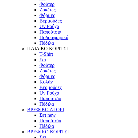
Φούτερ
Ζακέτες
Φόρμες
Βερμούδες
Uv Ρούχα
Παπούτσια
Ποδοσφαιρικά
Πέδιλα
ΠΑΙΔΙΚΟ ΚΟΡΙΤΣΙ
T-Shirt
Σετ
Φούτερ
Ζακέτες
Φόρμες
Κολάν
Βερμούδες
Uv Ρούχα
Παπούτσια
Πέδιλα
ΒΡΕΦΙΚΟ ΑΓΟΡΙ
Σετ
new
Παπούτσια
Πέδιλα
ΒΡΕΦΙΚΟ ΚΟΡΙΤΣΙ
Σετ