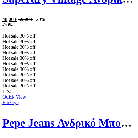
48,00
€
60,00
€
-20%
-30%
Hot sale
30%
off
Hot sale
30%
off
Hot sale
30%
off
Hot sale
30%
off
Hot sale
30%
off
Hot sale
30%
off
Hot sale
30%
off
Hot sale
30%
off
Hot sale
30%
off
Hot sale
30%
off
L
XL
Quick View
Επιλογή
Pepe Jeans Ανδρικό Μπουφάν Puffer PM402593-732 Πράσινο