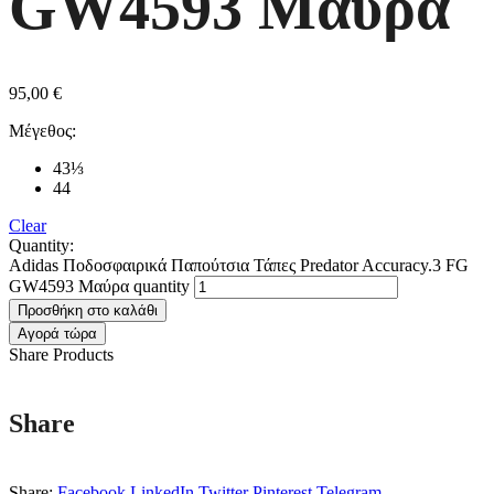
GW4593 Μαύρα
95,00
€
Μέγεθος:
43⅓
44
Clear
Quantity:
Adidas Ποδοσφαιρικά Παπούτσια Τάπες Predator Accuracy.3 FG
GW4593 Μαύρα quantity
Προσθήκη στο καλάθι
Αγορά τώρα
Share Products
Share
Share:
Facebook
LinkedIn
Twitter
Pinterest
Telegram