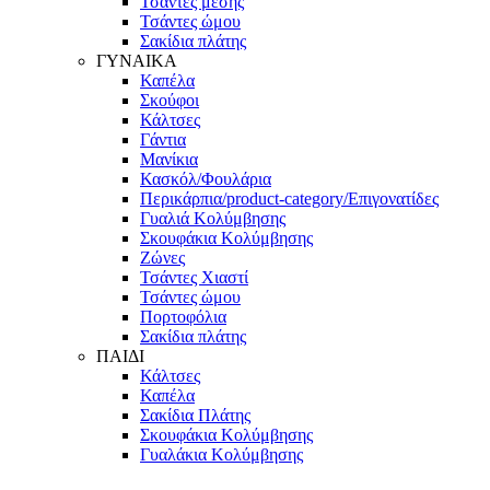
Τσάντες μέσης
Τσάντες ώμου
Σακίδια πλάτης
ΓΥΝΑΙΚΑ
Καπέλα
Σκούφοι
Κάλτσες
Γάντια
Μανίκια
Κασκόλ/Φουλάρια
Περικάρπια/product-category/Επιγονατίδες
Γυαλιά Κολύμβησης
Σκουφάκια Κολύμβησης
Ζώνες
Τσάντες Χιαστί
Τσάντες ώμου
Πορτοφόλια
Σακίδια πλάτης
ΠΑΙΔΙ
Κάλτσες
Καπέλα
Σακίδια Πλάτης
Σκουφάκια Κολύμβησης
Γυαλάκια Κολύμβησης