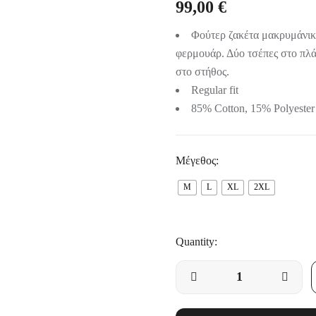
99,00
€
ης
Φούτερ ζακέτα μακρυμάνικ
φερμουάρ. Δύο τσέπες στο πλάι
στο στήθος.
Regular fit
85% Cotton, 15% Polyester
Μέγεθος:
M
L
XL
2XL
Quantity: