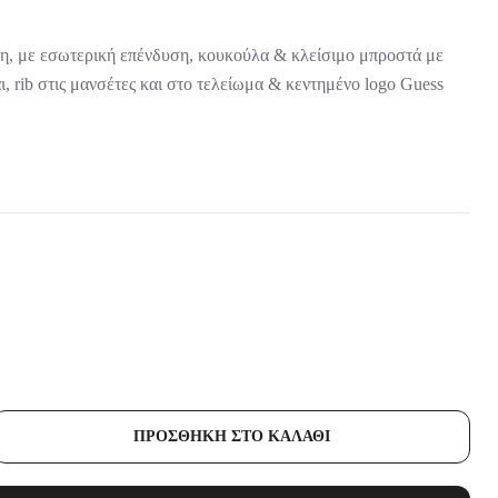
20,99
€
37,99
€
69,90
34,90
40,00
€
€
€
75,00
104,00
39,99
€
€
€
99,90
€
45,00
130,00
€
€
η, με εσωτερική επένδυση, κουκούλα & κλείσιμο μπροστά με
-30%
-20%
-11%
, rib στις μανσέτες και στο τελείωμα & κεντημένο logo Guess
ΠΡΟΣΘΉΚΗ ΣΤΟ ΚΑΛΆΘΙ