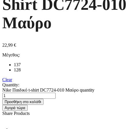
Shirt DC7724-010
Μαύρο
22,99
€
Μέγεθος:
137
128
Clear
Quantity:
Nike Παιδικό t-shirt DC7724-010 Μαύρο quantity
Προσθήκη στο καλάθι
Αγορά τώρα
Share Products