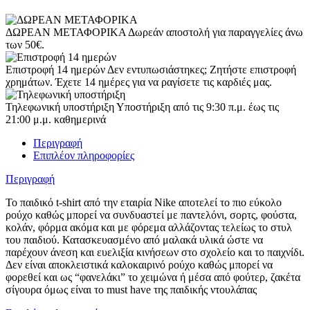
ΔΩΡΕΑΝ ΜΕΤΑΦΟΡΙΚΑ
Δωρεάν αποστολή για παραγγελίες άνω
των 50€.
Επιστροφή 14 ημερών
Δεν εντυπωσιάστηκες; Ζητήστε επιστροφή
χρημάτων. Έχετε 14 ημέρες για να ραγίσετε τις καρδιές μας.
Τηλεφωνική υποστήριξη
Υποστήριξη από τις 9:30 π.μ. έως τις
21:00 μ.μ. καθημερινά
Περιγραφή
Επιπλέον πληροφορίες
Περιγραφή
Το παιδικό t-shirt από την εταιρία Nike αποτελεί το πιο εύκολο
ρούχο καθώς μπορεί να συνδυαστεί με παντελόνι, σορτς, φούστα,
κολάν, φόρμα ακόμα και με φόρεμα αλλάζοντας τελείως το στυλ
του παιδιού. Κατασκευασμένο από μαλακά υλικά ώστε να
παρέχουν άνεση και ευελιξία κινήσεων στο σχολείο και το παιχνίδι.
Δεν είναι αποκλειστικά καλοκαιρινό ρούχο καθώς μπορεί να
φορεθεί και ως “φανελάκι” το χειμώνα ή μέσα από φούτερ, ζακέτα
σίγουρα όμως είναι το must have της παιδικής ντουλάπας