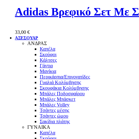
Adidas Βρεφικό Σετ Με 
33,00
€
ΑΞΕΣΟΥΑΡ
ΑΝΔΡΑΣ
Καπέλα
Σκούφοι
Κάλτσες
Γάντια
Μανίκια
Περικάρπια/Επιγονατίδες
Γυαλιά Κολύμβησης
Σκουφάκια Κολύμβησης
Μπάλες Ποδοσφαίρου
Μπάλες Μπάσκετ
Μπάλες Volley
Τσάντες μέσης
Τσάντες ώμου
Σακίδια πλάτης
ΓΥΝΑΙΚΑ
Καπέλα
Σκούφοι