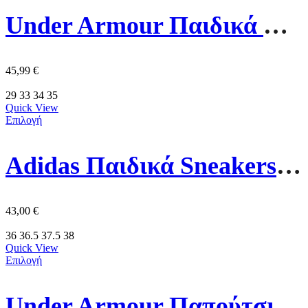
Under Armour Παιδικά Παπούτσια Running Surge 4 3027104-001 Μαύρα
45,99
€
29
33
34
35
Quick View
Επιλογή
Adidas Παιδικά Sneakers Tensaur Sport 2.0 Με Σκρατς Cloud GW1981 White / Core Black
43,00
€
36
36.5
37.5
38
Quick View
Επιλογή
Under Armour Παπούτσια Running Surge 4 3027103-002 Μαύρα