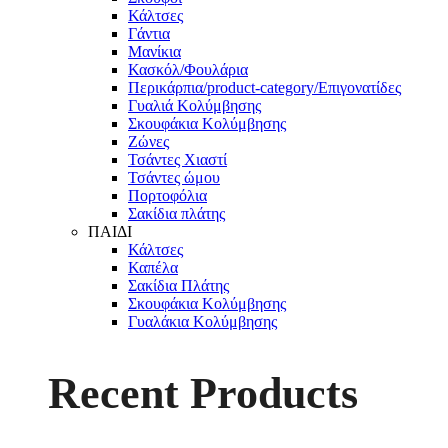
Κάλτσες
Γάντια
Μανίκια
Κασκόλ/Φουλάρια
Περικάρπια/product-category/Επιγονατίδες
Γυαλιά Κολύμβησης
Σκουφάκια Κολύμβησης
Ζώνες
Τσάντες Χιαστί
Τσάντες ώμου
Πορτοφόλια
Σακίδια πλάτης
ΠΑΙΔΙ
Κάλτσες
Καπέλα
Σακίδια Πλάτης
Σκουφάκια Κολύμβησης
Γυαλάκια Κολύμβησης
Recent Products