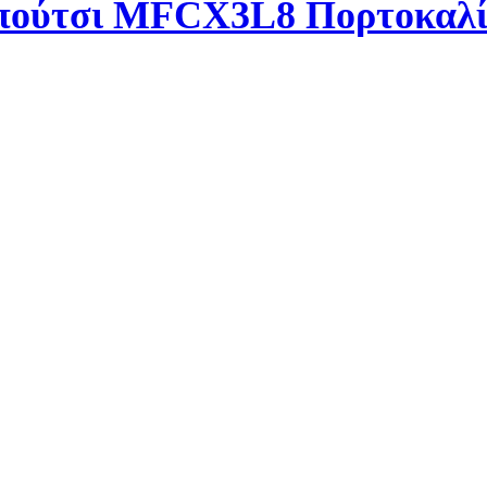
απούτσι MFCX3L8 Πορτοκαλ