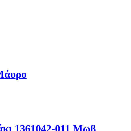
 Μάυρο
άκι 1361042-011 Μωβ