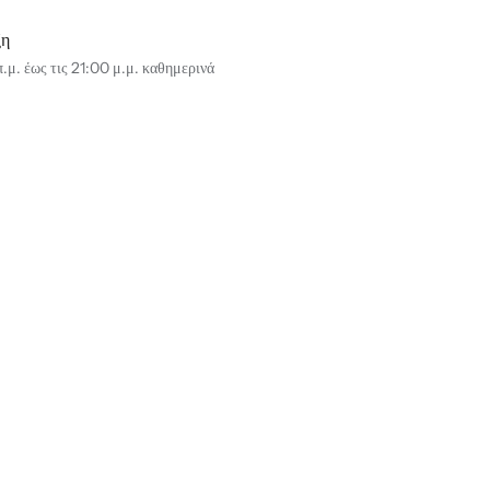
ξη
.μ. έως τις 21:00 μ.μ. καθημερινά