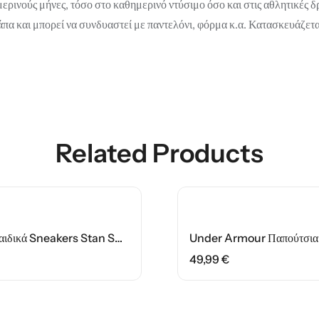
ιμερινούς μήνες, τόσο στο καθημερινό ντύσιμο όσο και στις αθλητικές 
άπα και μπορεί να συνδυαστεί με παντελόνι, φόρμα κ.α. Κατασκευάζετα
Related Products
HOT SALE
20%
OFF
Adidas Παιδικά Sneakers Stan Smith J Footwear M20605 White / Green
49,99
€