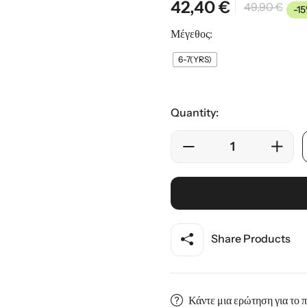
42,40
€
49,90
€
-1
ης
Μέγεθος:
6-7(YRS)
Quantity:
Share Products
Κάντε μια ερώτηση για το 