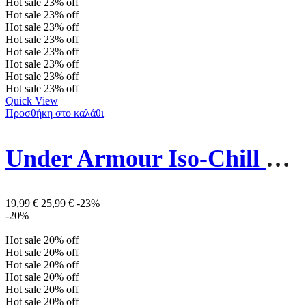
Hot sale
23%
off
Hot sale
23%
off
Hot sale
23%
off
Hot sale
23%
off
Hot sale
23%
off
Hot sale
23%
off
Hot sale
23%
off
Hot sale
23%
off
Quick View
Προσθήκη στο καλάθι
Under Armour Iso-Chill Launch Visor Καπέλο 1383480-100 Λευκό
19,99
€
25,99
€
-23%
-20%
Hot sale
20%
off
Hot sale
20%
off
Hot sale
20%
off
Hot sale
20%
off
Hot sale
20%
off
Hot sale
20%
off