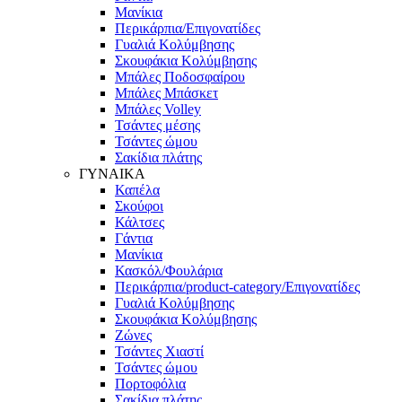
Μανίκια
Περικάρπια/Επιγονατίδες
Γυαλιά Κολύμβησης
Σκουφάκια Κολύμβησης
Μπάλες Ποδοσφαίρου
Μπάλες Μπάσκετ
Μπάλες Volley
Τσάντες μέσης
Τσάντες ώμου
Σακίδια πλάτης
ΓΥΝΑΙΚΑ
Καπέλα
Σκούφοι
Κάλτσες
Γάντια
Μανίκια
Κασκόλ/Φουλάρια
Περικάρπια/product-category/Επιγονατίδες
Γυαλιά Κολύμβησης
Σκουφάκια Κολύμβησης
Ζώνες
Τσάντες Χιαστί
Τσάντες ώμου
Πορτοφόλια
Σακίδια πλάτης