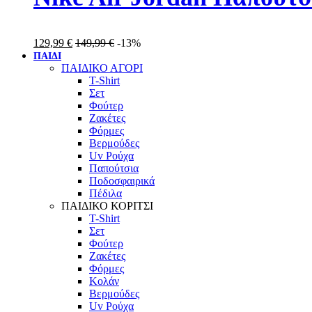
129,99
€
149,99
€
-13%
ΠΑΙΔΙ
ΠΑΙΔΙΚΟ ΑΓΟΡΙ
T-Shirt
Σετ
Φούτερ
Ζακέτες
Φόρμες
Βερμούδες
Uv Ρούχα
Παπούτσια
Ποδοσφαιρικά
Πέδιλα
ΠΑΙΔΙΚΟ ΚΟΡΙΤΣΙ
T-Shirt
Σετ
Φούτερ
Ζακέτες
Φόρμες
Κολάν
Βερμούδες
Uv Ρούχα