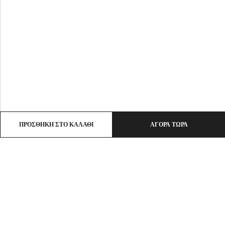
ΠΡΟΣΘΉΚΗ ΣΤΟ ΚΑΛΆΘΙ
ΑΓΟΡΆ ΤΏΡΑ
Email:
info@ht-clothes.gr
Phone:
25930 53530
Address:
ΛΙΜΕΝΑΣ ΘΑΣΟΣ, TK 64004
INFO