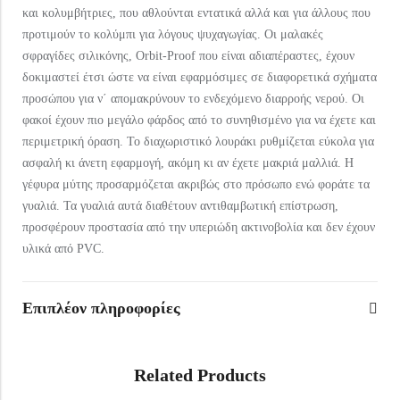
και κολυμβήτριες, που αθλούνται εντατικά αλλά και για άλλους που
προτιμούν το κολύμπι για λόγους ψυχαγωγίας. Οι μαλακές
σφραγίδες σιλικόνης, Orbit-Proof που είναι αδιαπέραστες, έχουν
δοκιμαστεί έτσι ώστε να είναι εφαρμόσιμες σε διαφορετικά σχήματα
προσώπου για ν΄ απομακρύνουν το ενδεχόμενο διαρροής νερού. Οι
φακοί έχουν πιο μεγάλο φάρδος από το συνηθισμένο για να έχετε και
περιμετρική όραση. Το διαχωριστικό λουράκι ρυθμίζεται εύκολα για
ασφαλή κι άνετη εφαρμογή, ακόμη κι αν έχετε μακριά μαλλιά. Η
γέφυρα μύτης προσαρμόζεται ακριβώς στο πρόσωπο ενώ φοράτε τα
γυαλιά. Τα γυαλιά αυτά διαθέτουν αντιθαμβωτική επίστρωση,
προσφέρουν προστασία από την υπεριώδη ακτινοβολία και δεν έχουν
υλικά από PVC.
Επιπλέον πληροφορίες
Related Products