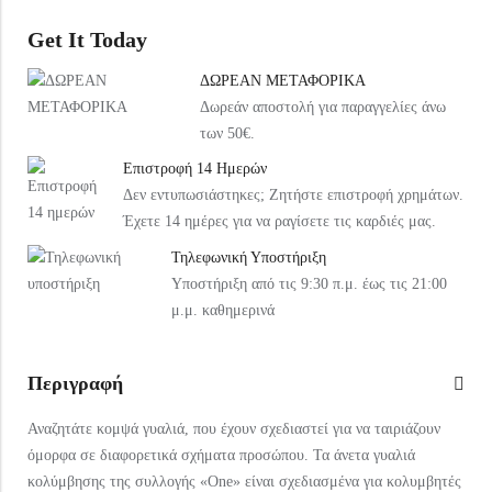
Under Armour Παιδικό Καπέλο 1376712-002 Μαύρο
Arena Παιδική Τσάντα Πλάτης Παραλίας 004339-120 Ροζ
Get It Today
20,99
€
37,99
€
ΔΩΡΕΑΝ ΜΕΤΑΦΟΡΙΚΑ
Δωρεάν αποστολή για παραγγελίες άνω
των 50€.
Επιστροφή 14 Ημερών
Δεν εντυπωσιάστηκες; Ζητήστε επιστροφή χρημάτων.
Έχετε 14 ημέρες για να ραγίσετε τις καρδιές μας.
Τηλεφωνική Υποστήριξη
Υποστήριξη από τις 9:30 π.μ. έως τις 21:00
μ.μ. καθημερινά
Περιγραφή
Αναζητάτε κομψά γυαλιά, που έχουν σχεδιαστεί για να ταιριάζουν
όμορφα σε διαφορετικά σχήματα προσώπου. Τα άνετα γυαλιά
κολύμβησης της συλλογής «One» είναι σχεδιασμένα για κολυμβητές