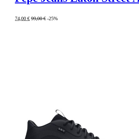
74,00
€
99,00
€
-25%