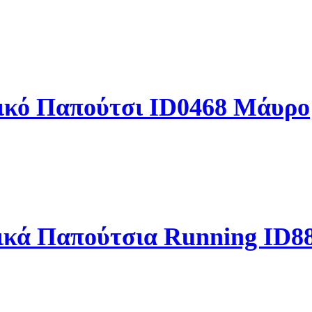
κό Παπούτσι ID0468 Μάυρο
δρικά Παπούτσια Running ID