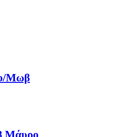
ρο/Μωβ
08 Μάυρο