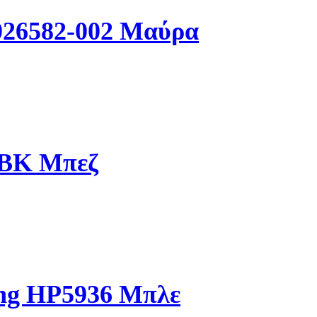
026582-002 Μαύρα
IBK Μπεζ
ing HP5936 Μπλε