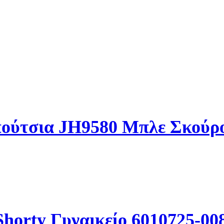
απούτσια JH9580 Μπλε Σκού
Shorty Γυναικείο 6010725-0