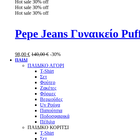
Hot sale
30%
off
Hot sale
30%
off
Hot sale
30%
off
Pepe Jeans Γυναικείο Pu
98,00
€
140,00
€
-30%
ΠΑΙΔΙ
ΠΑΙΔΙΚΟ ΑΓΟΡΙ
T-Shirt
Σετ
Φούτερ
Ζακέτες
Φόρμες
Βερμούδες
Uv Ρούχα
Παπούτσια
Ποδοσφαιρικά
Πέδιλα
ΠΑΙΔΙΚΟ ΚΟΡΙΤΣΙ
T-Shirt
Σετ