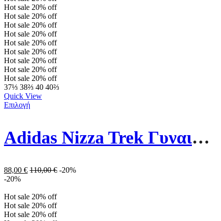
Hot sale
20%
off
Hot sale
20%
off
Hot sale
20%
off
Hot sale
20%
off
Hot sale
20%
off
Hot sale
20%
off
Hot sale
20%
off
Hot sale
20%
off
Hot sale
20%
off
37⅓
38⅔
40
40⅔
Quick View
Επιλογή
Adidas Nizza Trek Γυναικεία GZ8857 Core Black / Cloud White / Gum
88,00
€
110,00
€
-20%
-20%
Hot sale
20%
off
Hot sale
20%
off
Hot sale
20%
off