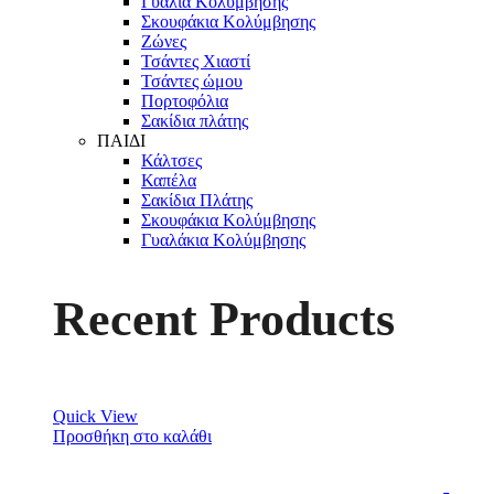
Γυαλιά Κολύμβησης
Σκουφάκια Κολύμβησης
Ζώνες
Τσάντες Χιαστί
Τσάντες ώμου
Πορτοφόλια
Σακίδια πλάτης
ΠΑΙΔΙ
Κάλτσες
Καπέλα
Σακίδια Πλάτης
Σκουφάκια Κολύμβησης
Γυαλάκια Κολύμβησης
Recent Products
Quick View
Προσθήκη στο καλάθι