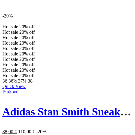
-20%
Hot sale
20%
off
Hot sale
20%
off
Hot sale
20%
off
Hot sale
20%
off
Hot sale
20%
off
Hot sale
20%
off
Hot sale
20%
off
Hot sale
20%
off
Hot sale
20%
off
Hot sale
20%
off
36
36⅔
37⅓
38
Quick View
Επιλογή
Adidas Stan Smith Sneakers Cloud EE5818 White / Core Black
88,00
€
110,00
€
-20%