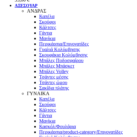
ΑΞΕΣΟΥΑΡ
ΑΝΔΡΑΣ
Καπέλα
Σκούφοι
Κάλτσες
Γάντια
Μανίκια
Περικάρπια/Επιγονατίδες
Γυαλιά Κολύμβησης
Σκουφάκια Κολύμβησης
Μπάλες Ποδοσφαίρου
Μπάλες Μπάσκετ
Μπάλες Volley
Τσάντες μέσης
Τσάντες ώμου
Σακίδια πλάτης
ΓΥΝΑΙΚΑ
Καπέλα
Σκούφοι
Κάλτσες
Γάντια
Μανίκια
Κασκόλ/Φουλάρια
Περικάρπια/product-category/Επιγονατίδες