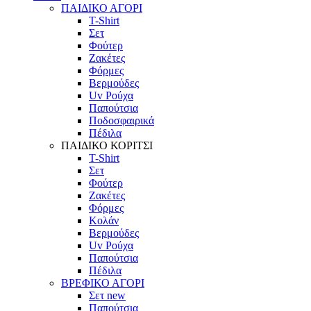
ΠΑΙΔΙΚΟ ΑΓΟΡΙ
T-Shirt
Σετ
Φούτερ
Ζακέτες
Φόρμες
Βερμούδες
Uv Ρούχα
Παπούτσια
Ποδοσφαιρικά
Πέδιλα
ΠΑΙΔΙΚΟ ΚΟΡΙΤΣΙ
T-Shirt
Σετ
Φούτερ
Ζακέτες
Φόρμες
Κολάν
Βερμούδες
Uv Ρούχα
Παπούτσια
Πέδιλα
ΒΡΕΦΙΚΟ ΑΓΟΡΙ
Σετ
new
Παπούτσια