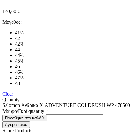
140,00
€
Μέγεθος:
41⅓
42
42⅔
44
44⅔
45⅓
46
46⅔
47⅓
48
Clear
Quantity:
Salomon Ανδρικό X-ADVENTURE COLDRUSH WP 478560
Μάυρο/Γκρί quantity
Προσθήκη στο καλάθι
Αγορά τώρα
Share Products