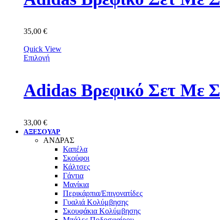
35,00
€
Quick View
Επιλογή
Adidas Βρεφικό Σετ Με 
33,00
€
ΑΞΕΣΟΥΑΡ
ΑΝΔΡΑΣ
Καπέλα
Σκούφοι
Κάλτσες
Γάντια
Μανίκια
Περικάρπια/Επιγονατίδες
Γυαλιά Κολύμβησης
Σκουφάκια Κολύμβησης
Μπάλες Ποδοσφαίρου