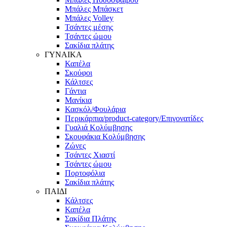
Μπάλες Μπάσκετ
Μπάλες Volley
Τσάντες μέσης
Τσάντες ώμου
Σακίδια πλάτης
ΓΥΝΑΙΚΑ
Καπέλα
Σκούφοι
Κάλτσες
Γάντια
Μανίκια
Κασκόλ/Φουλάρια
Περικάρπια/product-category/Επιγονατίδες
Γυαλιά Κολύμβησης
Σκουφάκια Κολύμβησης
Ζώνες
Τσάντες Χιαστί
Τσάντες ώμου
Πορτοφόλια
Σακίδια πλάτης
ΠΑΙΔΙ
Κάλτσες
Καπέλα
Σακίδια Πλάτης