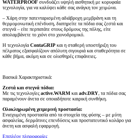
WATERPROOF
συνδυάζει υψηλή αισθητική με κορυφαία
τεχνολογία, για να καλύψει κάθε σας ανάγκη τον χειμώνα.
– Χάρη στην πατενταρισμένη αδιάβροχη μεμβράνη και τη
θερμομονωτική επένδυση, διατηρείτε τα πόδια σας ζεστά και
στεγνά – είτε περπατάτε στους δρόμους της πόλης, είτε
απολαμβάνετε το χιόνι στο χιονοδρομικό.
Η τεχνολογία
ContaGRIP
και η σταθερή υποστήριξη του
πέλματος εξασφαλίζουν απόλυτη σιγουριά και σταθερότητα σε
κάθε βήμα, ακόμη και σε ολισθηρές επιφάνειες.
Βασικά Χαρακτηριστικά:
Ζεστά και στεγνά πόδια:
Με τις τεχνολογίες
active.WARM
και
adv.DRY
, τα πόδια σας
παραμένουν άνετα σε οποιαδήποτε καιρική συνθήκη.
Ολοκληρωμένη χειμερινή προστασία:
Ενισχυμένη προστασία από τα στοιχεία της φύσης – με μύτη
ασφαλείας, δερμάτινες επενδύσεις και προστατευτικό κολάρο για
άνετη και ασφαλή εφαρμογή.
Επιπλέον πληροφορίες