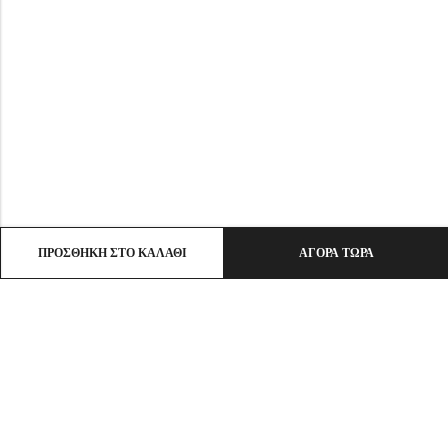
ΠΡΟΣΘΉΚΗ ΣΤΟ ΚΑΛΆΘΙ
ΑΓΟΡΆ ΤΏΡΑ
Email:
info@ht-clothes.gr
Phone:
25930 53530
Address:
ΛΙΜΕΝΑΣ ΘΑΣΟΣ, TK 64004